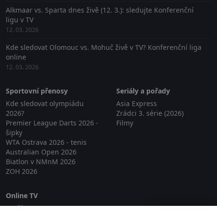
Alkmaar vs. Sparta dnes živě (12. 3.): sledujte Konferenční
ligu v TV
12. 03. 2026
Kde sledovat Olomouc vs. Mohuč živě v TV? Konferenční liga
online
12. 03. 2026
Sportovní přenosy
Seriály a pořady
Kde sledovat olympiádu
Asia Express
2026?
Zrádci 3. série (2026)
Premier League Darts 2026 -
Filmy
šipky
WTA Ostrava 2026 - tenis
Australian Open 2026
Biatlon v NMnM 2026
ZOH 2026
Online TV
Lepší.TV
Zavřít reklamu