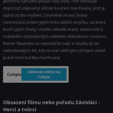
jednomu zahulení pokazí celý život. Film odhaluje
doposud utajovaný účinek kouření marihuany, jímž je
úplná ztráta myšlení. Uvolněné mravy života
narkomanů kolem jejich krku obtočí smyčku, na které
končí jejich životy. Uvidíte několik vražd, sebevražd a
znásilnění způsobených zdánlivě neškodnou rostlinou.
Reefer Madness se nepodařilo najít si diváky až do
sedmdesátých let, kdy se stal vděčným zdrojem veselí
právě mezi kuřáky marihuany.
Sledovat online na
Cultpix
Cultpix
Obsazení filmu nebo pořadu Závisláci -
Herci a tvůrci