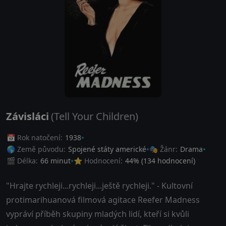
Závisláci
(Tell Your Children)
📅 Rok natočení:
1938
🌎 Země původu:
Spojené státy americké
🎭 Žánr:
Drama
🎬 Délka:
66 minut
⭐ Hodnocení:
44
% (
134
hodnocení)
"Hrajte rychleji...rychleji...ještě rychleji." - Kultovní
protimarihuanová filmová agitace Reefer Madness
vypráví příběh skupiny mladých lidí, kteří si kvůli