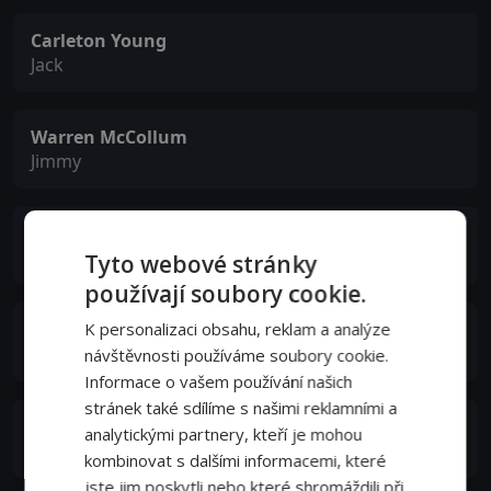
Carleton Young
Jack
Warren McCollum
Jimmy
Patricia Royale
Agnes
Tyto webové stránky
používají soubory cookie.
K personalizaci obsahu, reklam a analýze
Joseph Forte
Dr. Carroll
návštěvnosti používáme soubory cookie.
Informace o vašem používání našich
stránek také sdílíme s našimi reklamními a
Harry Harvey Jr.
analytickými partnery, kteří je mohou
Junior
kombinovat s dalšími informacemi, které
jste jim poskytli nebo které shromáždili při