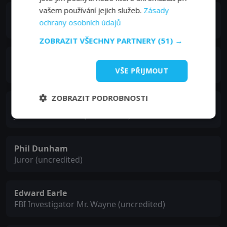
vašem používání jejich služeb.
Zásady
Richard Alexander
ochrany osobních údajů
Pete Daley (uncredited)
ZOBRAZIT VŠECHNY PARTNERY
(51) →
Bob Burns
Juror (uncredited)
VŠE PŘIJMOUT
ZOBRAZIT PODROBNOSTI
Lester Dorr
Joe the Bartender (uncredited)
Phil Dunham
Juror (uncredited)
Edward Earle
FBI Investigator Mr. Wayne (uncredited)