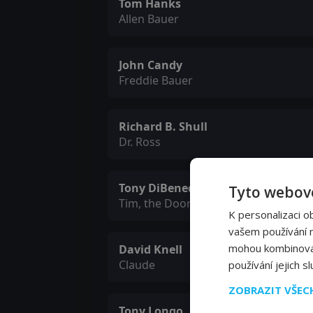
Tom Hanks
Allen Bauer
John Candy
Freddie Bauer
Richard B. Shull
Dr. Ross
Tony DiBenedetto
Tyto webové
Tim, the Doorman
K personalizaci o
vašem používání na
mohou kombinovat 
David Knell
Claude
používání jejich s
ZOBRAZIT VŠE
Tony Longo