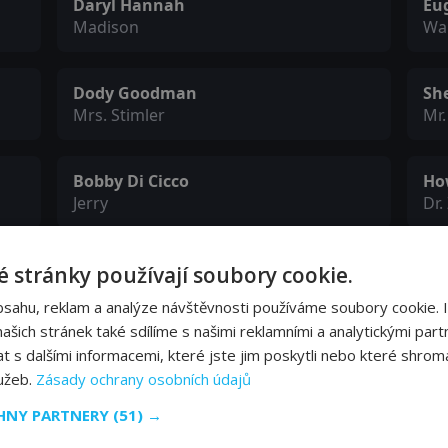
Daryl Hannah
Eu
Madison
Wal
Dody Goodman
Sh
Mrs. Stimler
Mr.
Bobby Di Cicco
Ho
Jerry
Dr.
Patrick Cronin
Ch
 stránky používají soubory cookie.
Michaelson
Mic
bsahu, reklam a analýze návštěvnosti používáme soubory cookie. 
šich stránek také sdílíme s našimi reklamními a analytickými partn
s dalšími informacemi, které jste jim poskytli nebo které shromá
Jeff Doucette
Ro
Junior
Bu
lužeb.
Zásady ochrany osobních údajů
CHNY PARTNERY
(51) →
Nora Denney
Ch