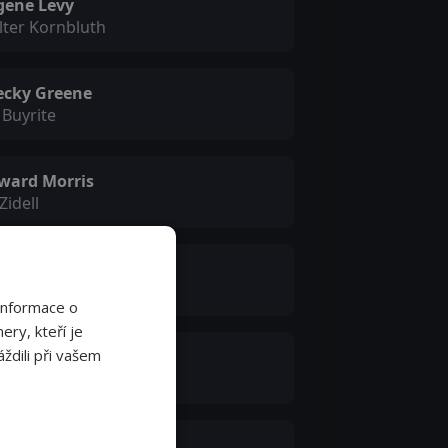
gene Levy
ter Kornbluth
ecky Greene
 Buyrite
ward Morris
 Zidell
arles Walker
haelson's Partner
Informace o
ery, kteří je
ždili při vašem
yce D. Applegate
ckwalter
arles Macaulay