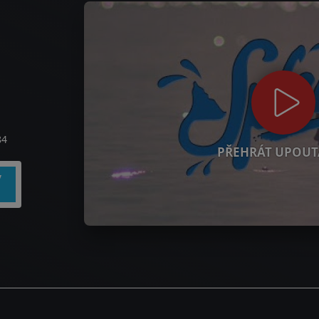
84
PŘEHRÁT UPOUT
y