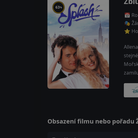
Žbl
63
%
📅 Ro
🎭 Žá
⭐ Ho
Allen
stejné
Mořsk
zamilu
Obsazení filmu nebo pořadu Žb