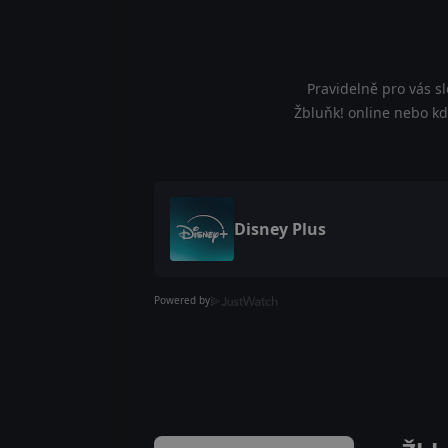
Pravidelně pro vás s
Žbluňk! online nebo kde
Disney Plus
Powered by