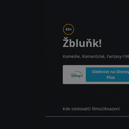
63
%
Žbluňk!
Komedie, Romantické, Fantasy
19
Sledovat na Disne
Plus
Kde sledovat
O filmu
Obsazení