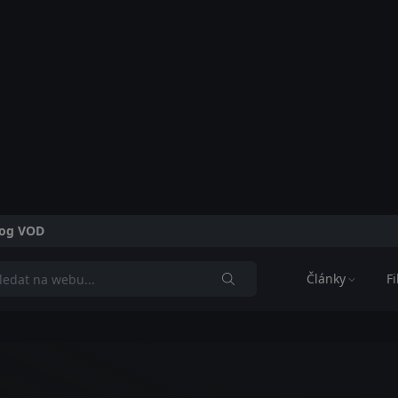
alog VOD
Články
F