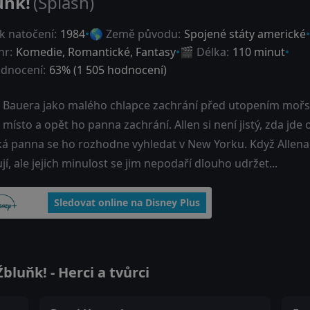
uňk!
(Splash)
k natočení:
1984
🌎 Země původu:
Spojené státy americké
nr:
Komedie
,
Romantické
,
Fantasy
🎬 Délka:
110 minut
dnocení:
63
% (
1 505
hodnocení)
a Bauera jako malého chlapce zachrání před utopením mořsk
 místo a opět ho panna zachrání. Allen si není jistý, zda jde
á panna se ho rozhodne vyhledat v New Yorku. Když Allena 
jí, ale jejich minulost se jim nepodaří dlouho udržet...
Sledovat online na Disney Plus
luňk! - Herci a tvůrci