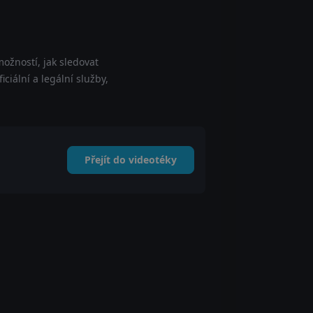
ožností, jak sledovat
ciální a legální služby,
Přejít do videotéky