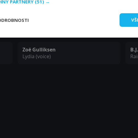
CHNY PARTNERY
(51) →
Cera's Dad (voice)
Rai
ODROBNOSTI
VŠ
Tress MacNeilleová
Mi
Ducky's Mom (voice)
Pte
Zoë Gulliksen
B.J
Lydia (voice)
Rai