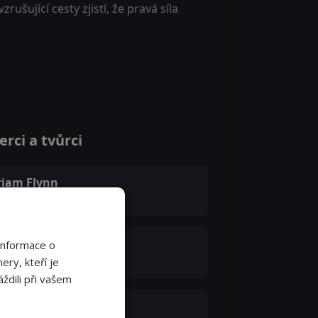
ušující cesty zjistí, že pravá síla
rci a tvůrci
riam Flynn
andma (voice)
ia Noelle Curzon
Informace o
ky (voice)
ery, kteří je
ždili při vašem
arles Kimbrough