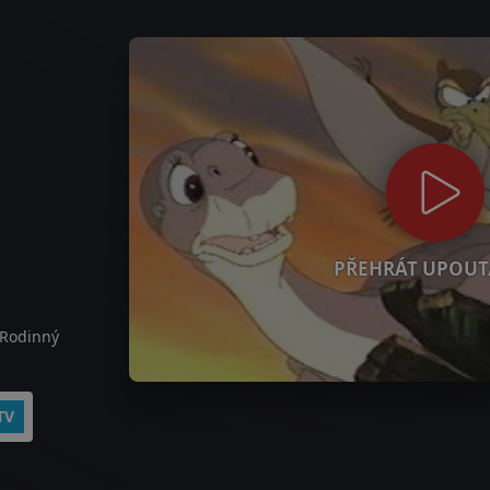
PŘEHRÁT UPOUT
 Rodinný
TV