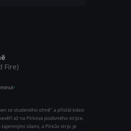
ně
 Fire)
 minut
n ze studeného ohně" a přistál kdesi
nevěří až na Pírkova podivného strýce,
tajemnými silami, a Pírkův strýc je