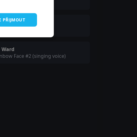
nbow Face #1 (voice)
E PŘIJMOUT
chael York
rano (voice)
. Ward
nbow Face #2 (singing voice)