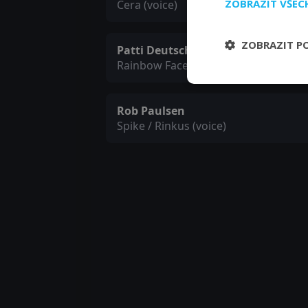
ZOBRAZIT VŠE
Cera (voice)
ZOBRAZIT P
Patti Deutsch
Rainbow Face #2 (voice)
Rob Paulsen
Spike / Rinkus (voice)