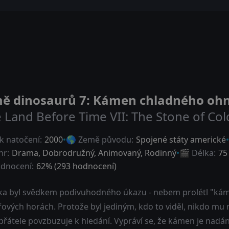
ě dinosaurů 7: Kámen chladného oh
 Land Before Time VII: The Stone of Cold
k natočení:
2000
🌎 Země původu:
Spojené státy americké
nr:
Drama
,
Dobrodružný
,
Animovaný
,
Rodinný
🎬 Délka:
75
dnocení:
62
% (
293
hodnocení)
ka byl svědkem podivuhodného úkazu - nebem prolétl "káme
ových horách. Protože byl jediným, kdo to viděl, nikdo mu 
přátele povzbuzuje k hledání. Vypráví se, že kámen je nadán 