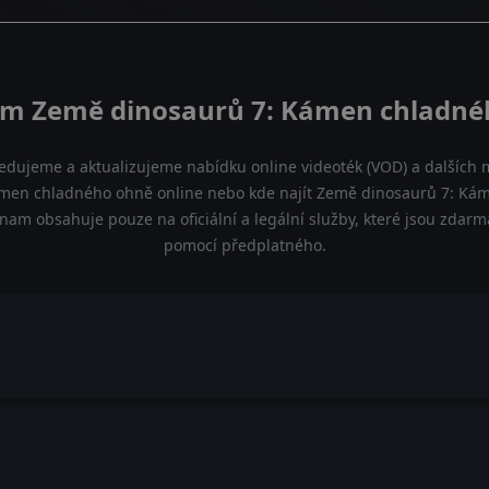
ilm Země dinosaurů 7: Kámen chladné
ledujeme a aktualizujeme nabídku online videoték (VOD) a dalších m
men chladného ohně online nebo kde najít Země dinosaurů 7: Ká
znam obsahuje pouze na oficiální a legální služby, které jsou zdar
pomocí předplatného.