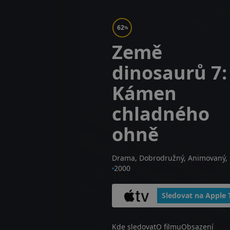
62
%
Země
dinosaurů 7:
Kámen
chladného
ohně
Drama, Dobrodružný, Animovaný,
2000
Sledovat na Apple 
Kde sledovat
O filmu
Obsazení