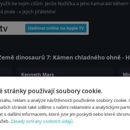
yužít ke svým cílům. Jenže Nožička a jeho kamarádi během vzr
á jinde - v jejich přátelství.
Sledovat online na Apple TV
emě dinosaurů 7: Kámen chladného ohně - He
Kenneth Mars
Mi
Grandpa (voice)
Gr
 stránky používají soubory cookie.
Jim Cummings
Ar
bsahu, reklam a analýze návštěvnosti používáme soubory cookie. 
Sierra (voice)
Duc
šich stránek také sdílíme s našimi reklamními a analytickými partn
s dalšími informacemi, které jste jim poskytli nebo které shromá
lužeb.
Zásady ochrany osobních údajů
John Ingle
Ch