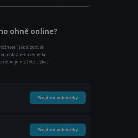
ho ohně online?
ožností, jak sledovat
men chladného ohně ke
ma nebo je můžete získat
Přejít do videotéky
Přejít do videotéky