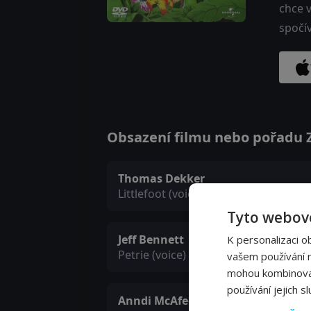
chce v
spočív
Obsazení filmu nebo pořadu Z
Thomas Dekker
Littlefoot (voice)
Tyto webové
Jeff Bennett
K personalizaci o
Petrie (voice)
vašem používání na
mohou kombinovat 
používání jejich s
Anndi McAfee