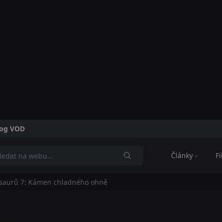
alog VOD
Články
F
saurů 7: Kámen chladného ohně