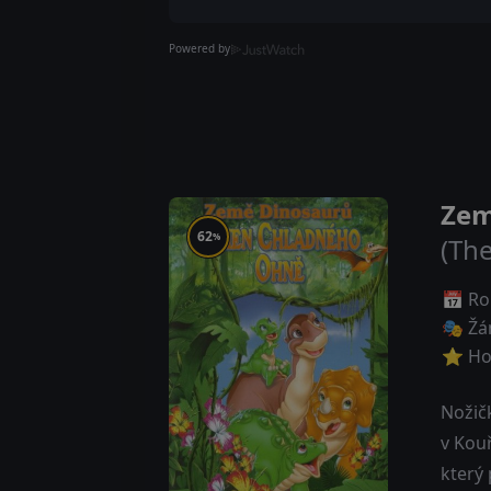
Powered by
Zem
62
%
(The
📅 Ro
🎭 Žá
⭐ Ho
Nožič
v Kouř
který 