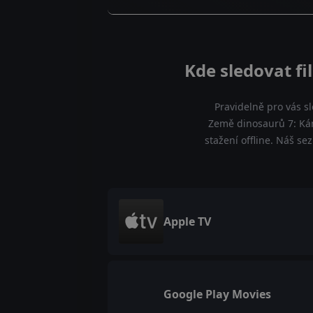
Kde sledovat f
Pravidelně pro vás s
Země dinosaurů 7: Ká
stažení offline. Náš se
Apple TV
Google Play Movies