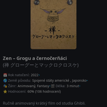
Zen – Grogu a černočerňáci
(禅 グローグーとマックロクロスケ)
📅 Rok natočení:
2022
🌎 Země původu:
Spojené státy americké
,
Japonsko
🎭 Žánr:
Animovaný
,
Fantasy
🎬 Délka:
3 minut
⭐ Hodnocení:
60
% (
106
hodnocení)
Ručně animovaný krátký film od studia Ghibli.