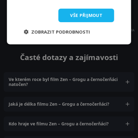
VŠE PŘIJMOUT
REKLAMA
ZOBRAZIT PODROBNOSTI
Časté dotazy a zajímavosti
Ve kterém roce byl film Zen – Grogu a černočerňáci
natočen?
Jaká je délka filmu Zen – Grogu a černočerňáci?
Kdo hraje ve filmu Zen – Grogu a černočerňáci?