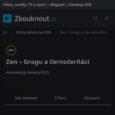
Filmy, seriály, TV a sport | Magazín | Katalog VOD
Filmy online na VOD
Zen – Grogu a černočerňáci
60
%
Zen – Grogu a černočerňáci
Animovaný, Fantasy
2022
Kde sledovat
O filmu
Obsazení