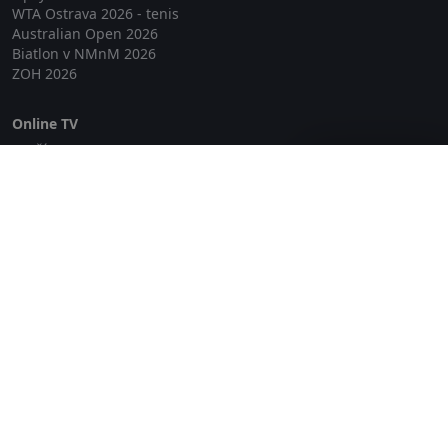
WTA Ostrava 2026 - tenis
Australian Open 2026
Biatlon v NMnM 2026
ZOH 2026
Online TV
Lepší.TV
Zavřít reklamu
SledovaniTV
Skylink Live TV
Telly
NejPřipojení TV
Poda
Sportovní přenosy
GDPR
Zásady cookies
Redakce
O projektu Zkouknout.cz
Obchodní podmínky
Etický kodex
Kontakt
Copyright © 2026 zkouknout.cz
Digitální agentura Smit Media