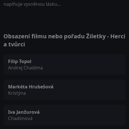
naplňuje vysněnou lásku...
Obsazení filmu nebo pořadu Žiletky - Herci
a tvůrci
Filip Topol
Andrej Chadima
Markéta Hrubešová
Kristýna
Iva Janžurová
Chadimová