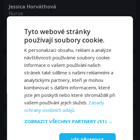
Jessica Horváthová
Nurse
Tyto webové stránky
Marta Vítů
používají soubory cookie.
Nurse
K personalizaci obsahu, reklam a analýze
návštěvnosti používáme soubory cookie.
Gabriela Hymanová
Informace o vašem používání našich
Nurse
stránek také sdílíme s našimi reklamními a
analytickými partnery, kteří je mohou
kombinovat s dalšími informacemi, které
Tomáš Kumsta
jste jim poskytli nebo které shromáždili při
Pub Guest
vašem používání jejich služeb.
Zásady
ochrany osobních údajů
Zdeněk Vencl
ZOBRAZIT VŠECHNY PARTNERY
(51) →
Corporal
VŠE PŘIJMOUT