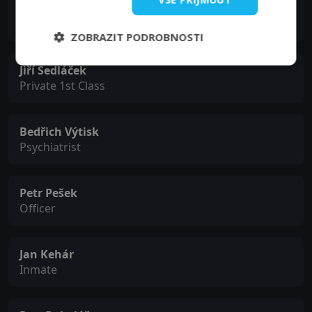
Jozef Domonkoš
Corporal
ZOBRAZIT PODROBNOSTI
Jiří Sedláček
Private 1st Class
Bedřich Výtisk
Psychiatrist
Petr Pešek
Officer
Jan Kehár
Inmate