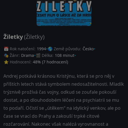
Žiletky
(Žiletky)
📅 Rok natočení:
1994
🌎 Země původu:
Česko
🎭 Žánr:
Drama
🎬 Délka:
108 minut
⭐ Hodnocení:
48
% (
7
hodnocení)
Andrej potkává krásnou Kristýnu, která se pro něj v
příštích letech stává symbolem nedosažitelnosti. Mladík
trýznivě prožívá čas vojny, odkud se zoufale pokouší
dostat, a po dlouhodobém léčení na psychiatrii se mu
to podaří. Očistí se „útěkem“ na idylický venkov, ale po
čase se vrací do Prahy a zakouší trpké citové
rozčarování. Nakonec však nalézá vyrovnanost a