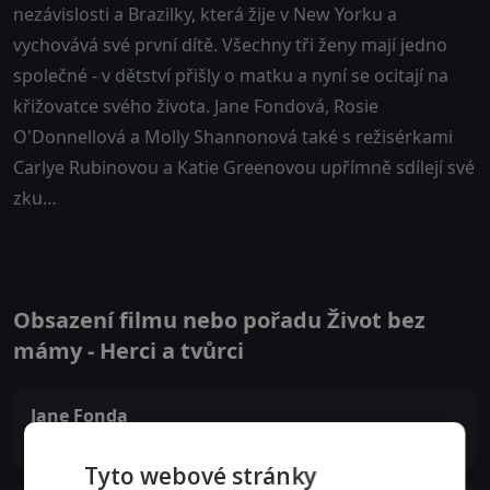
nezávislosti a Brazilky, která žije v New Yorku a
vychovává své první dítě. Všechny tři ženy mají jedno
společné - v dětství přišly o matku a nyní se ocitají na
křižovatce svého života. Jane Fondová, Rosie
O'Donnellová a Molly Shannonová také s režisérkami
Carlye Rubinovou a Katie Greenovou upřímně sdílejí své
zku…
Obsazení filmu nebo pořadu Život bez
mámy - Herci a tvůrci
Jane Fonda
Self
Tyto webové stránky