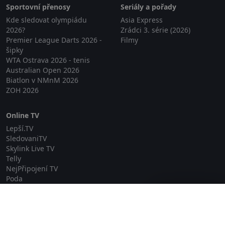
Sportovní přenosy
Seriály a pořady
Kde sledovat olympiádu
Asia Express
2026?
Zrádci 3. série (2026)
Premier League Darts 2026 -
Filmy
šipky
WTA Ostrava 2026 - tenis
Australian Open 2026
Biatlon v NMnM 2026
ZOH 2026
Online TV
Lepší.TV
SledovaniTV
Skylink Live TV
Telly
NejPřipojení TV
Poda
Sportovní přenosy
Zavřít reklamu