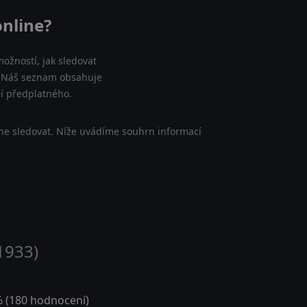
online?
ožností, jak sledovat
e. Náš seznam obsahuje
cí předplatného.
ne sledovat. Níže uvádíme souhrn informací
1933)
 (
180
hodnocení)