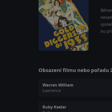
Během
nezamě
společ
ho při
Obsazení filmu nebo pořadu Zl
Warren William
Lawrence
Ruby Keeler