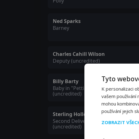
Polly
Ned Sparks
Barney
Charles Cahill Wilson
Deputy (uncredited)
Tyto webové
Billy Barty
Baby in "Pettin' in the Park" Number
K personalizaci o
(uncredited)
vašem používání na
mohou kombinovat 
používání jejich s
Sterling Holloway
Second Delivery Boy with Hat
ZOBRAZIT VŠE
(uncredited)