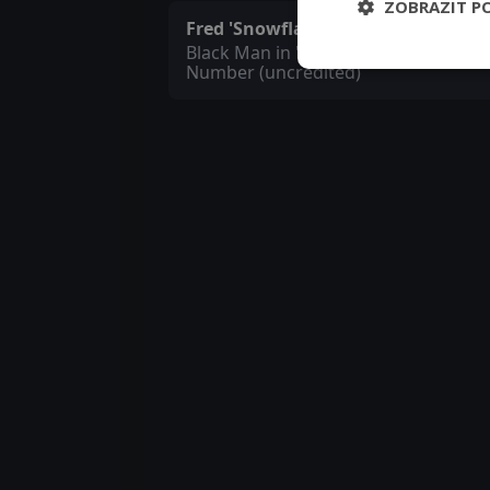
ZOBRAZIT P
Fred 'Snowflake' Toones
Black Man in "Pettin' in the Park"
Number (uncredited)