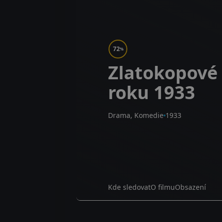
72
%
Zlatokopové 
roku 1933
Drama, Komedie
1933
Kde sledovat
O filmu
Obsazení