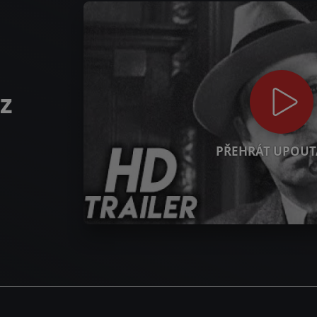
z
PŘEHRÁT UPOUT