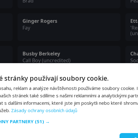
Brad
Pe
Ginger Rogers
Et
Fay
'R
(un
Busby Berkeley
Ch
Call Boy (uncredited)
Soc
 stránky používají soubory cookie.
Tammany Young
Ma
Gigolo Eddie (uncredited)
Fir
bsahu, reklam a analýze návštěvnosti používáme soubory cookie. 
šich stránek také sdílíme s našimi reklamními a analytickými partn
s dalšími informacemi, které jste jim poskytli nebo které shromá
lužeb.
Zásady ochrany osobních údajů
Ferdinand Gottschalk
Th
Complaining Club Member (uncredited)
Bla
CHNY PARTNERY
(51) →
Nu