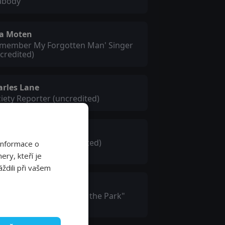
abody
ta Moten
emember My Forgotten Man' Singer
credited)
arles Lane
iety Reporter (uncredited)
ynard Holmes
st Delivery Boy (uncredited)
Informace o
ery, kteří je
ždili při vašem
eresa Harris
ck Woman in "Pettin' in the Park"
mber (uncredited)