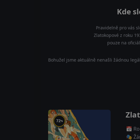
Kde sl
Pravidelně pro vás s
Zlatokopové z roku 19
pouze na oficiá
Bohužel jsme aktuálně nenašli žádnou legál
Zla
72
%
📅 Ro
🎭 Žá