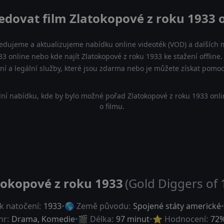
edovat film Zlatokopové z roku 1933 
ledujeme a aktualizujeme nabídku online videoték (VOD) a dalších m
33 online nebo kde najít Zlatokopové z roku 1933 ke stažení offlin
lní a legální služby, které jsou zdarma nebo je můžete získat pomo
ní nabídku, kde by bylo možné pořad Zlatokopové z roku 1933 onli
o filmu.
tokopové z roku 1933
(Gold Diggers of 
k natočení:
1933
🌎 Země původu:
Spojené státy americké
nr:
Drama
,
Komedie
🎬 Délka:
97 minut
⭐ Hodnocení:
72
%