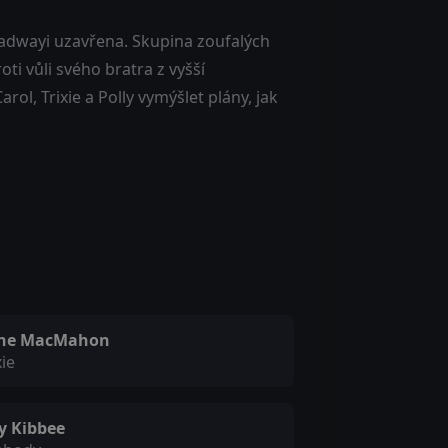
adwayi uzavřena. Skupina zoufalých
i vůli svého bratra z vyšší
ol, Trixie a Polly vymýšlet plány, jak
ine MacMahon
xie
y Kibbee