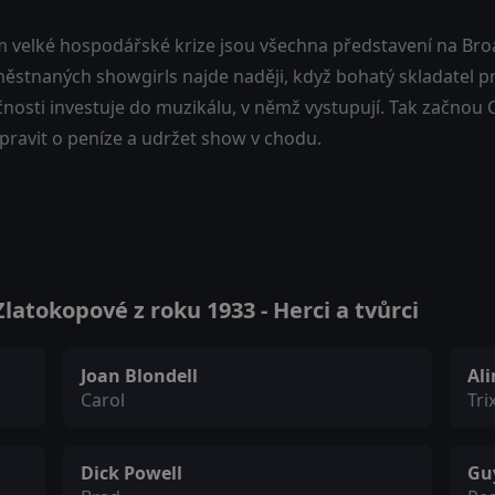
 velké hospodářské krize jsou všechna představení na Bro
stnaných showgirls najde naději, když bohatý skladatel prot
nosti investuje do muzikálu, v němž vystupují. Tak začnou Car
pravit o peníze a udržet show v chodu.
atokopové z roku 1933 - Herci a tvůrci
Joan Blondell
Al
Carol
Tri
Dick Powell
Gu