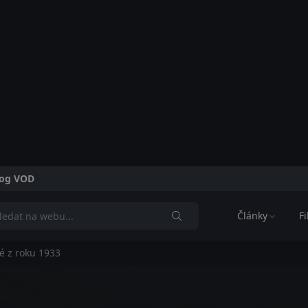
alog VOD
Články
F
é z roku 1933