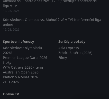
Alkmaar vs. Sparta dnes živě (12. 3.): sledujte Konferenční
ligu v TV
12. 03. 2026
Kde sledovat Olomouc vs. Mohuč živě v TV? Konferenční liga
online
12. 03. 2026
Sportovní přenosy
Seriály a pořady
Kde sledovat olympiádu
Asia Express
2026?
Zrádci 3. série (2026)
Premier League Darts 2026 -
Filmy
šipky
WTA Ostrava 2026 - tenis
Australian Open 2026
Biatlon v NMnM 2026
ZOH 2026
Online TV
Lepší.TV
Zavřít reklamu
SledovaniTV