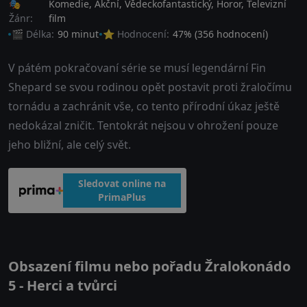
🎭
Komedie
,
Akční
,
Vědeckofantastický
,
Horor
,
Televizní
Žánr:
film
🎬 Délka:
90 minut
⭐ Hodnocení:
47
% (
356
hodnocení)
V pátém pokračovaní série se musí legendární Fin
Shepard se svou rodinou opět postavit proti žraločímu
tornádu a zachránit vše, co tento přírodní úkaz ještě
nedokázal zničit. Tentokrát nejsou v ohrožení pouze
jeho bližní, ale celý svět.
Sledovat online na
PrimaPlus
Obsazení filmu nebo pořadu Žralokonádo
5 - Herci a tvůrci