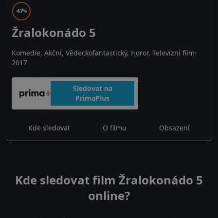
47
%
Žralokonádo 5
Komedie, Akční, Vědeckofantastický, Horor, Televizní film
2017
Sledovat na
PrimaPlus
Kde sledovat
O filmu
Obsazení
Kde sledovat film Žralokonádo 5
online?