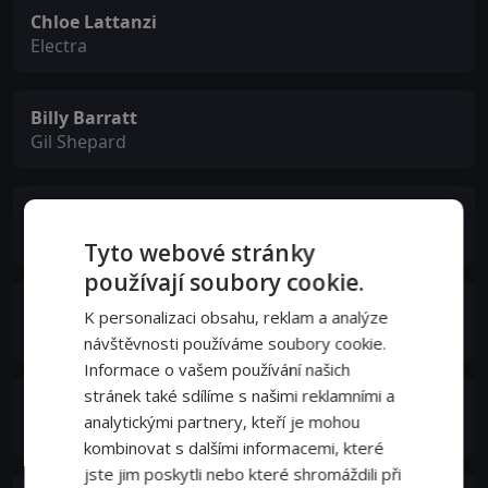
Chloe Lattanzi
Electra
Billy Barratt
Gil Shepard
Chris Kattan
British Prime Minister
Tyto webové stránky
používají soubory cookie.
Cody Linley
K personalizaci obsahu, reklam a analýze
Matt Shepard
návštěvnosti používáme soubory cookie.
Informace o vašem používání našich
stránek také sdílíme s našimi reklamními a
Russell Hodgkinson
analytickými partnery, kteří je mohou
Steven Beck
kombinovat s dalšími informacemi, které
jste jim poskytli nebo které shromáždili při