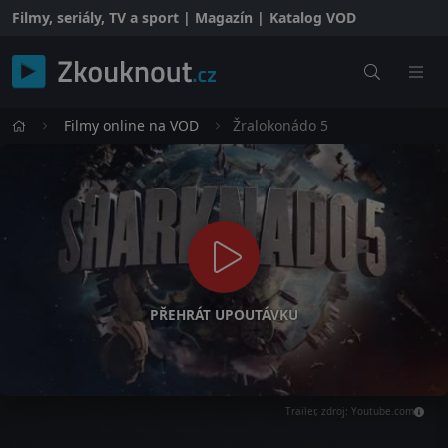
Filmy, seriály, TV a sport | Magazín | Katalog VOD
Filmy online na VOD
Žralokonádo 5
PŘEHRÁT UPOUTÁVKU
Trailer, zdroj: Youtube.com