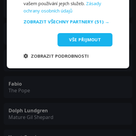
Clay Aiken
vašem používání jejich služeb.
Zásady
Llewelyn
ochrany osobních údajů
ZOBRAZIT VŠECHNY PARTNERY
(51) →
Gilbert Gottfried
Ron McDonald
VŠE PŘIJMOUT
ZOBRAZIT PODROBNOSTI
Greg Louganis
Zico
Fabio
The Pope
Dolph Lundgren
Mature Gil Shepard