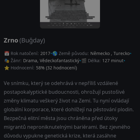
Zrno
(Buğday)
📅 Rok natočení:
2017
🌎 Země původu:
Německo
,
Turecko
🎭 Žánr:
Drama
,
Vědeckofantastický
🎬 Délka:
127 minut
⭐ Hodnocení:
58
% (
32
hodnocení)
Ve snímku, který se odehrává v nepříliš vzdálené
postapokalyptické budoucnosti, ohrožují pustošivé
změny klimatu veškerý život na Zemi. Tu nyní ovládají
globální korporace, které dohlížejí na pěstování plodin.
Bezpečná elitní města jsou chráněna před útoky
migrantů neproniknutelnými bariérami. Bez zjevného
důvodu vypukne genetická krize, která zasáhne