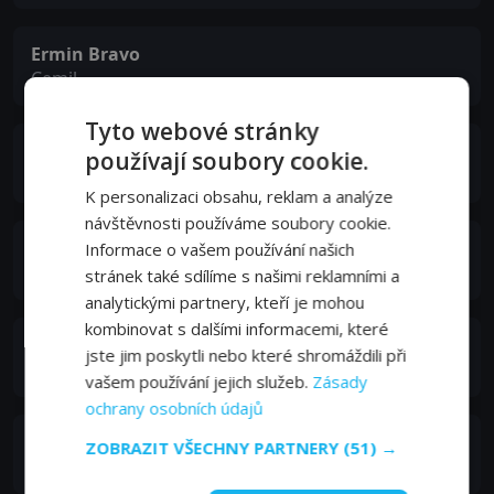
Ermin Bravo
Cemil
Tyto webové stránky
Lubna Azabal
používají soubory cookie.
Beatrice
K personalizaci obsahu, reklam a analýze
návštěvnosti používáme soubory cookie.
Григорий Добрыгин
Informace o vašem používání našich
Andrei
stránek také sdílíme s našimi reklamními a
analytickými partnery, kteří je mohou
kombinovat s dalšími informacemi, které
Cristina Flutur
jste jim poskytli nebo které shromáždili při
Alice
vašem používání jejich služeb.
Zásady
ochrany osobních údajů
Hoji Fortuna
ZOBRAZIT VŠECHNY PARTNERY
(51) →
Alexandre