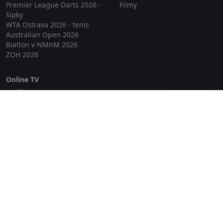
Premier League Darts 2026 -
Filmy
šipky
WTA Ostrava 2026 - tenis
Australian Open 2026
Biatlon v NMnM 2026
ZOH 2026
Online TV
Lepší.TV
Zavřít reklamu
SledovaniTV
Skylink Live TV
Telly
NejPřipojení TV
Poda
Sportovní přenosy
GDPR
Zásady cookies
Redakce
O projektu Zkouknout.cz
Obchodní podmínky
Etický kodex
Kontakt
Copyright © 2026 zkouknout.cz