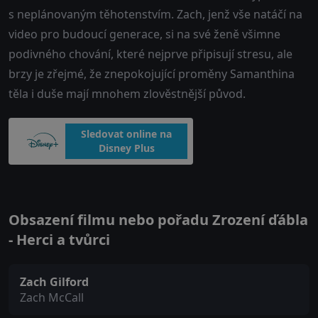
s neplánovaným těhotenstvím. Zach, jenž vše natáčí na
video pro budoucí generace, si na své ženě všimne
podivného chování, které nejprve připisují stresu, ale
brzy je zřejmé, že znepokojující proměny Samanthina
těla i duše mají mnohem zlověstnější původ.
Sledovat online na
Disney Plus
Obsazení filmu nebo pořadu Zrození ďábla
- Herci a tvůrci
Zach Gilford
Zach McCall