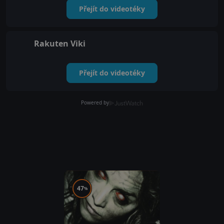
Přejít do videotéky
Rakuten Viki
Přejít do videotéky
Powered by
47
%