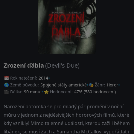
Zrození ďábla
(Devil's Due)
📅 Rok natočení:
2014
🌎 Země původu:
Spojené státy americké
🎭 Žánr:
Horor
🎬 Délka:
90 minut
⭐ Hodnocení:
47
% (
580
hodnocení)
Narození potomka se pro mladý pár promění v noční
můru v jednom z nejděsivějších hororových filmů, které
kdy vznikly! Mimo tajemné události, kterou zažili během
líbánek, se musí Zach a Samantha McCallovi vypořádat i