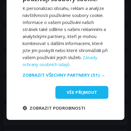
K personalizaci obsahu, reklam a analýze
Geraldine Singer
Sally
návštěvnosti používáme soubory cookie.
Informace o vašem používání našich
stránek také sdílíme s našimi reklamními a
Julia Denton
analytickými partnery, kteří je mohou
Natalie
kombinovat s dalšími informacemi, které
jste jim poskytli nebo které shromáždili při
vašem používání jejich služeb.
Zásady
Colin Walker
ochrany osobních údajů
Stanley
ZOBRAZIT VŠECHNY PARTNERY
(51) →
Madison Wolfe
Brittany
VŠE PŘIJMOUT
ZOBRAZIT PODROBNOSTI
Joshua Shane Brooks
Brandon