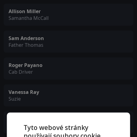
Allison Miller
Samantha McCall
Sam Anderson
Father Thomas
Roger Payano
Cab Driver
Vanessa Ray
Suzie
Bill Martin Williams
Ken
Tyto webové stránky
používají soubory cookie.