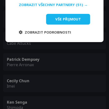
Admiral McCutcheon
ZOBRAZIT VŠECHNY PARTNERY
(51) →
Kerry Armstrong
VŠE PŘIJMOUT
Lydia Rawlings
ZOBRAZIT PODROBNOSTI
Adewale Akinnuoye-Agbaje
Cabe Attucks
Patrick Dempsey
Pierre Arronax
Cecily Chun
Imei
Ken Senga
Shimoda