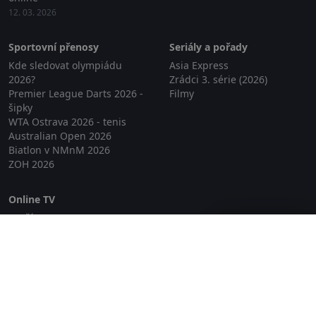
12. 03. 2026
Sportovní přenosy
Seriály a pořady
Kde sledovat olympiádu
Asia Express
2026?
Zrádci 3. série (2026)
Premier League Darts 2026 -
Filmy
šipky
WTA Ostrava 2026 - tenis
Australian Open 2026
Biatlon v NMnM 2026
ZOH 2026
Online TV
Lepší.TV
Zavřít reklamu
SledovaniTV
Skylink Live TV
Telly
NejPřipojení TV
Poda
Sportovní přenosy