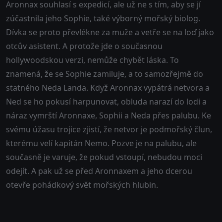
Aronnax souhlasí s expedicí, ale už ne s tím, aby se jí
zúčastnila jeho Sophie, také výborný mořský biolog.
Dívka se proto převlékne za muže a vetře se na loď jako
otcův asistent. A protože jde o současnou
hollywoodskou verzi, nemůže chybět láska. To
znamená, že se Sophie zamiluje, a to samozřejmě do
statného Neda Landa. Když Aronnax vypátrá netvora a
Ned se ho pokusí harpunovat, obluda narazí do lodi a
náraz vymrští Aronnaxe, Sophii a Neda přes palubu. Ke
svému úžasu trojice zjistí, že netvor je podmořský člun,
kterému velí kapitán Nemo. Pozve je na palubu, ale
současně je varuje, že pokud vstoupí, nebudou moci
odejít. A pak už se před Aronnaxem a jeho dcerou
otevře pohádkový svět mořských hlubin.