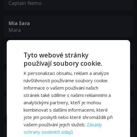
Captain Nemo
Mia Sara
Mara
Bryan Brown
Tyto webové stránky
Ned Land
používají soubory cookie.
K personalizaci obsahu, reklam a analýze
John Bach
návštěvnosti používáme soubory cookie.
Thierry Arronax
Informace o vašem používání našich
stránek také sdílíme s našimi reklamními a
analytickými partnery, kteří je mohou
Nicholas Hammond
kombinovat s dalšími informacemi, které
Saxon
jste jim poskytli nebo které shromáždili při
vašem používání jejich služeb.
Zásady
Peter McCauley
ochrany osobních údajů