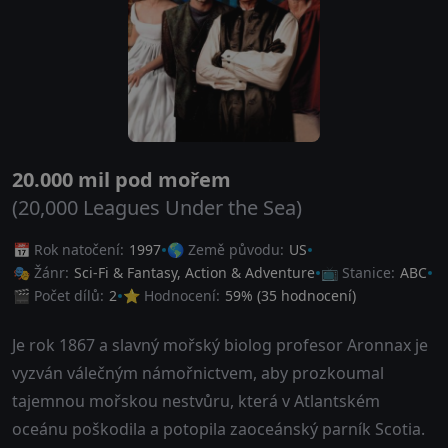
20.000 mil pod mořem
(20,000 Leagues Under the Sea)
📅 Rok natočení:
1997
🌎 Země původu:
US
🎭 Žánr:
Sci-Fi & Fantasy
,
Action & Adventure
📺 Stanice:
ABC
🎬 Počet dílů:
2
⭐ Hodnocení:
59
% (
35
hodnocení)
Je rok 1867 a slavný mořský biolog profesor Aronnax je
vyzván válečným námořnictvem, aby prozkoumal
tajemnou mořskou nestvůru, která v Atlantském
oceánu poškodila a potopila zaoceánský parník Scotia.