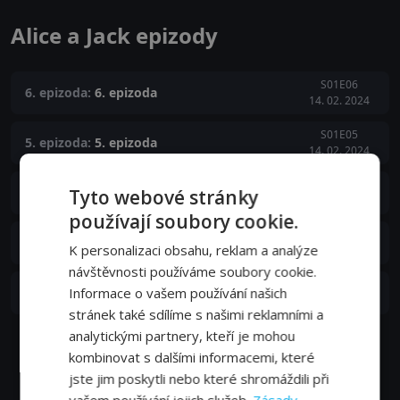
Alice a Jack epizody
S01E06
6. epizoda:
6. epizoda
14. 02. 2024
S01E05
5. epizoda:
5. epizoda
14. 02. 2024
S01E04
4. epizoda:
4. epizoda
Tyto webové stránky
14. 02. 2024
používají soubory cookie.
S01E03
3. epizoda:
3. epizoda
K personalizaci obsahu, reklam a analýze
14. 02. 2024
návštěvnosti používáme soubory cookie.
S01E02
Informace o vašem používání našich
2. epizoda:
2. epizoda
14. 02. 2024
stránek také sdílíme s našimi reklamními a
analytickými partnery, kteří je mohou
Zobrazit další epizody
kombinovat s dalšími informacemi, které
jste jim poskytli nebo které shromáždili při
vašem používání jejich služeb.
Zásady