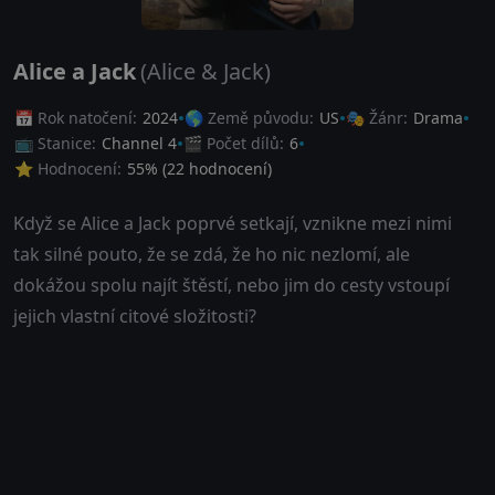
Alice a Jack
(Alice & Jack)
📅 Rok natočení:
2024
🌎 Země původu:
US
🎭 Žánr:
Drama
📺 Stanice:
Channel 4
🎬 Počet dílů:
6
⭐ Hodnocení:
55
% (
22
hodnocení)
Když se Alice a Jack poprvé setkají, vznikne mezi nimi
tak silné pouto, že se zdá, že ho nic nezlomí, ale
dokážou spolu najít štěstí, nebo jim do cesty vstoupí
jejich vlastní citové složitosti?