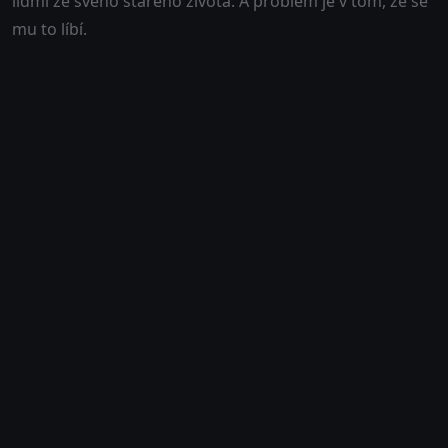
lidmi ze svého starého života. A problém je v tom, že se
mu to líbí.