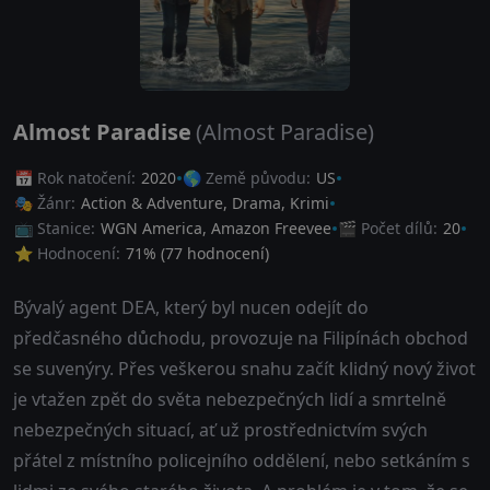
Almost Paradise
(Almost Paradise)
📅 Rok natočení:
2020
🌎 Země původu:
US
🎭 Žánr:
Action & Adventure
,
Drama
,
Krimi
📺 Stanice:
WGN America, Amazon Freevee
🎬 Počet dílů:
20
⭐ Hodnocení:
71
% (
77
hodnocení)
Bývalý agent DEA, který byl nucen odejít do
předčasného důchodu, provozuje na Filipínách obchod
se suvenýry. Přes veškerou snahu začít klidný nový život
je vtažen zpět do světa nebezpečných lidí a smrtelně
nebezpečných situací, ať už prostřednictvím svých
přátel z místního policejního oddělení, nebo setkáním s