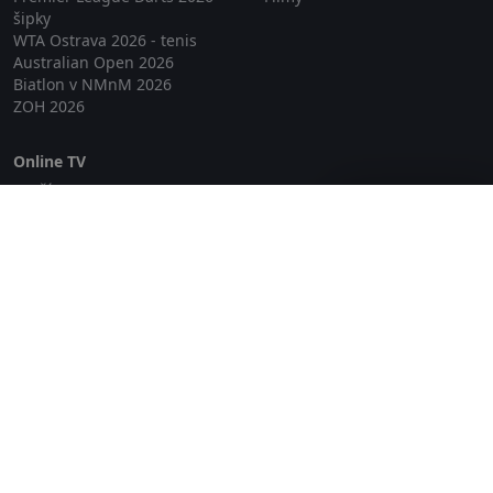
šipky
WTA Ostrava 2026 - tenis
Australian Open 2026
Biatlon v NMnM 2026
ZOH 2026
Online TV
Lepší.TV
Zavřít reklamu
SledovaniTV
Skylink Live TV
Telly
NejPřipojení TV
Poda
Sportovní přenosy
GDPR
Zásady cookies
Redakce
O projektu Zkouknout.cz
Obchodní podmínky
Etický kodex
Kontakt
Copyright © 2026 zkouknout.cz