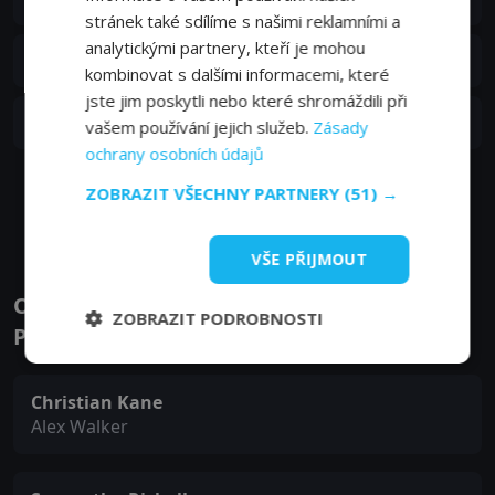
20. 07. 2023
stránek také sdílíme s našimi reklamními a
analytickými partnery, kteří je mohou
S02E07
7. epizoda:
7. epizoda
20. 07. 2023
kombinovat s dalšími informacemi, které
jste jim poskytli nebo které shromáždili při
S02E06
6. epizoda:
6. epizoda
vašem používání jejich služeb.
Zásady
20. 07. 2023
ochrany osobních údajů
ZOBRAZIT VŠECHNY PARTNERY
(51) →
Zobrazit další epizody
VŠE PŘIJMOUT
Obsazení filmu nebo pořadu Almost
ZOBRAZIT PODROBNOSTI
Paradise - Herci a tvůrci
Christian Kane
Alex Walker