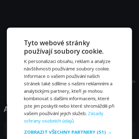
Tyto webové stránky
používají soubory cookie.
K personalizaci obsahu, reklam a analýze
návštěvnosti používáme soubory cookie.
Informace o vašem používání našich
REKLAMA
stránek také sdílíme s našimi reklamními a
analytickými partnery, kteří je mohou
kombinovat s dalšími informacemi, které
jste jim poskytli nebo které shromáždili při
Alpy shora epizody
vašem používání jejich služeb.
Zásady
ochrany osobních údajů
S01E15
15. epizoda:
15. epizoda
ZOBRAZIT VŠECHNY PARTNERY
(51) →
21. 09. 2012