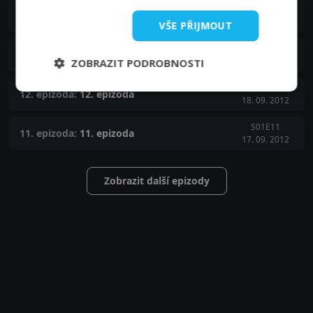
S01E14
14. epizoda:
14. epizoda
20. 09. 2012
VŠE PŘIJMOUT
S01E13
13. epizoda:
13. epizoda
19. 09. 2012
ZOBRAZIT PODROBNOSTI
S01E12
12. epizoda:
12. epizoda
18. 09. 2012
S01E11
11. epizoda:
11. epizoda
17. 09. 2012
Zobrazit další epizody