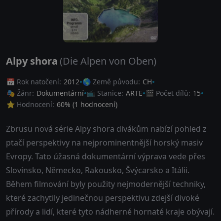
Alpy shora
(Die Alpen von Oben)
📅 Rok natočení:
2012
🌎 Země původu:
CH
🎭 Žánr:
Dokumentární
📺 Stanice:
ARTE
🎬 Počet dílů:
15
⭐ Hodnocení:
60
% (
1
hodnocení)
Zbrusu nová série Alpy shora divákům nabízí pohled z
ptačí perspektivy na nejprominentnější horský masiv
Evropy. Tato úžasná dokumentární výprava vede přes
Slovinsko, Německo, Rakousko, Švýcarsko a Itálii.
Během filmování byly použity nejmodernější techniky,
které zachytily jedinečnou perspektivu zdejší divoké
přírody a lidí, které tyto nádherné hornaté kraje obývají.