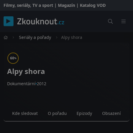
Filmy, seriály, TV a sport | Magazín | Katalog VOD
Seriály a pořady
Alpy shora
60
%
Alpy shora
Dokumentární
2012
Kde sledovat
O pořadu
Epizody
Obsazení