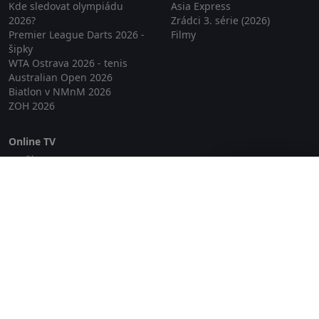
Kde sledovat olympiádu
Asia Express
2026?
Zrádci 3. série (2026)
Premier League Darts 2026 -
Filmy
šipky
WTA Ostrava 2026 - tenis
Australian Open 2026
Biatlon v NMnM 2026
ZOH 2026
Online TV
Lepší.TV
Zavřít reklamu
SledovaniTV
Skylink Live TV
Telly
NejPřipojení TV
Poda
Sportovní přenosy
GDPR
Zásady cookies
Redakce
O projektu Zkouknout.cz
Obchodní podmínky
Etický kodex
Kontakt