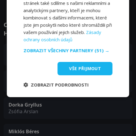
stránek také sdílíme s našimi reklamními a
analytickými partnery, kteří je mohou
kombinovat s dalšími informacemi, které
Obsazení filmu nebo pořadu Baptiste -
jste jim poskytli nebo které shromáždili při
vašem používání jejich služeb.
Zásady
Herci a tvůrci
ochrany osobních údajů
ZOBRAZIT VŠECHNY PARTNERY
(51) →
Tchéky Karyo
Julien Baptiste
VŠE PŘIJMOUT
Fiona Shaw
Emma Chambers
ZOBRAZIT PODROBNOSTI
Dorka Gryllus
Zsófia Arslan
Miklós Béres