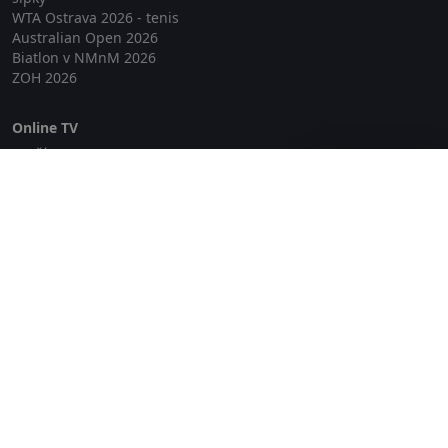
WTA Ostrava 2026 - tenis
Australian Open 2026
Biatlon v NMnM 2026
ZOH 2026
Online TV
Lepší.TV
Zavřít reklamu
SledovaniTV
Skylink Live TV
Telly
NejPřipojení TV
Poda
Sportovní přenosy
GDPR
Zásady cookies
Redakce
O projektu Zkouknout.cz
Obchodní podmínky
Etický kodex
Kontakt
Copyright © 2026 zkouknout.cz
Digitální agentura Smit Media