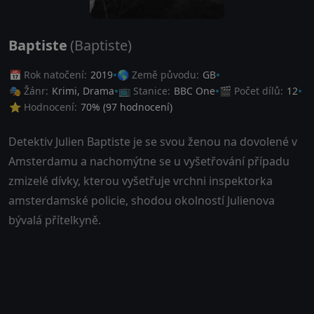
Baptiste
(Baptiste)
📅 Rok natočení:
2019
🌎 Země původu:
GB
🎭 Žánr:
Krimi
,
Drama
📺 Stanice:
BBC One
🎬 Počet dílů:
12
⭐ Hodnocení:
70
% (
97
hodnocení)
Detektiv Julien Baptiste je se svou ženou na dovolené v
Amsterdamu a nachomýtne se u vyšetřování případu
zmizelé dívky, kterou vyšetřuje vrchni inspektorka
amsterdamské policie, shodou okolností Julienova
bývalá přítelkyně.