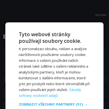
REKLAMA
Tyto webové stránky
Bella a Sebastián epizody
používají soubory cookie.
K personalizaci obsahu, reklam a analýze
S01E52
52. epizoda:
52. epizoda
návštěvnosti používáme soubory cookie.
14. 04. 2018
Informace o vašem používání našich
S01E51
51. epizoda:
51. epizoda
stránek také sdílíme s našimi reklamními a
08. 04. 2018
analytickými partnery, kteří je mohou
S01E50
kombinovat s dalšími informacemi, které
50. epizoda:
50. epizoda
07. 04. 2018
jste jim poskytli nebo které shromáždili při
vašem používání jejich služeb.
Zásady
S01E49
49. epizoda:
49. epizoda
ochrany osobních údajů
01. 04. 2018
ZOBRAZIT VŠECHNY PARTNERY
(51) →
S01E48
48. epizoda:
48. epizoda
31. 03. 2018