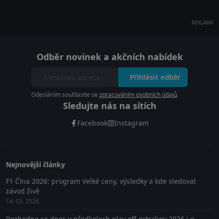
REKLAMA
Odběr novinek a akčních nabídek
Přihlásit odběr
Odesláním souhlasíte se
zpracováním osobních údajů
.
Sledujte nás na sítích
Facebook
Instagram
Nejnovější články
F1 Čína 2026: program Velké ceny, výsledky a kde sledovat
závod živě
14. 03. 2026
Rozhodne se dnes v předkolech play off extraligy 2026 i o