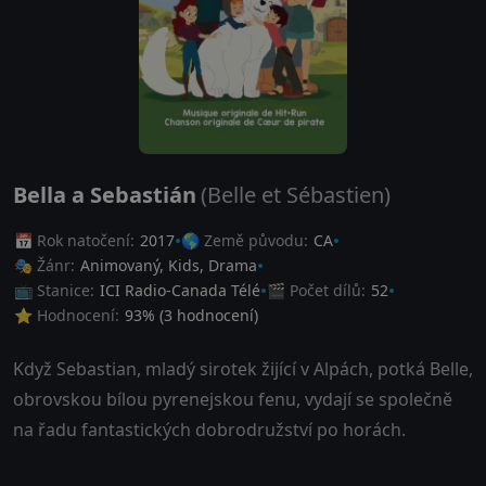
Bella a Sebastián
(Belle et Sébastien)
📅 Rok natočení:
2017
🌎 Země původu:
CA
🎭 Žánr:
Animovaný
,
Kids
,
Drama
📺 Stanice:
ICI Radio-Canada Télé
🎬 Počet dílů:
52
⭐ Hodnocení:
93
% (
3
hodnocení)
Když Sebastian, mladý sirotek žijící v Alpách, potká Belle,
obrovskou bílou pyrenejskou fenu, vydají se společně
na řadu fantastických dobrodružství po horách.