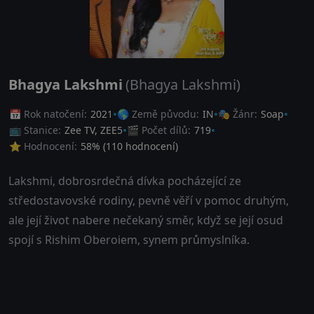
Bhagya Lakshmi
(Bhagya Lakshmi)
📅 Rok natočení:
2021
🌎 Země původu:
IN
🎭 Žánr:
Soap
📺 Stanice:
Zee TV, ZEE5
🎬 Počet dílů:
719
⭐ Hodnocení:
58
% (
110
hodnocení)
Lakshmi, dobrosrdečná dívka pocházející ze
středostavovské rodiny, pevně věří v pomoc druhým,
ale její život nabere nečekaný směr, když se její osud
spojí s Rishim Oberoiem, synem průmyslníka.