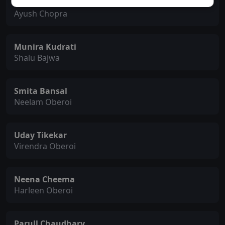
Aman Gandhi
Ayush Chopra
Munira Kudrati
Shalu Bajwa
Smita Bansal
Neelam Oberoi
Uday Tikekar
Virendra Oberoi
Neena Cheema
Harleen Oberoi
Parull Chaudhary