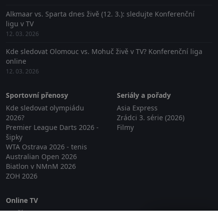
Alkmaar vs. Sparta dnes živě (12. 3.): sledujte Konferenční
ligu v TV
12. 03. 2026
Kde sledovat Olomouc vs. Mohuč živě v TV? Konferenční liga
online
12. 03. 2026
Sportovní přenosy
Seriály a pořady
Kde sledovat olympiádu
Asia Express
2026?
Zrádci 3. série (2026)
Premier League Darts 2026 -
Filmy
šipky
WTA Ostrava 2026 - tenis
Australian Open 2026
Biatlon v NMnM 2026
ZOH 2026
Online TV
Lepší.TV
Zavřít reklamu