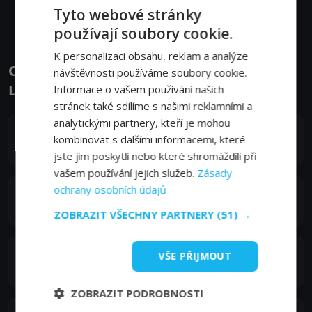
Zobrazit další epizody
Tyto webové stránky
používají soubory cookie.
K personalizaci obsahu, reklam a analýze
Obsazení filmu nebo pořadu Bhagya
návštěvnosti používáme soubory cookie.
Lakshmi - Herci a tvůrci
Informace o vašem používání našich
stránek také sdílíme s našimi reklamními a
analytickými partnery, kteří je mohou
Aishwarya Khare
kombinovat s dalšími informacemi, které
Lakshmi Rishi Oberoi
jste jim poskytli nebo které shromáždili při
vašem používání jejich služeb.
Zásady
ochrany osobních údajů
Rohit Suchanti
Rishi Oberoi
ZOBRAZIT VŠECHNY PARTNERY
(51) →
Maera Mishra
VŠE PŘIJMOUT
Malishka Bedi
ZOBRAZIT PODROBNOSTI