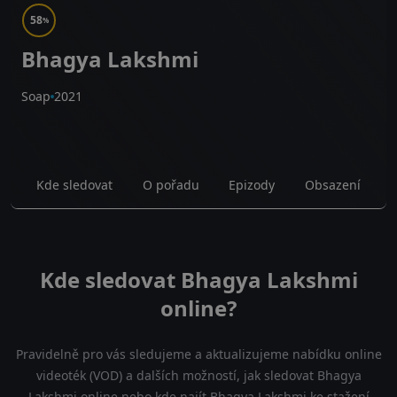
58
%
Bhagya Lakshmi
Soap
2021
Kde sledovat
O pořadu
Epizody
Obsazení
Kde sledovat Bhagya Lakshmi
online?
Pravidelně pro vás sledujeme a aktualizujeme nabídku online
videoték (VOD) a dalších možností, jak sledovat Bhagya
Lakshmi online nebo kde najít Bhagya Lakshmi ke stažení