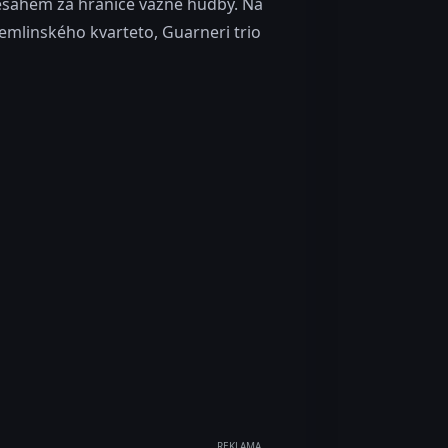
řesahem za hranice vážné hudby. Na
Zemlinského kvarteto, Guarneri trio
REKLAMA