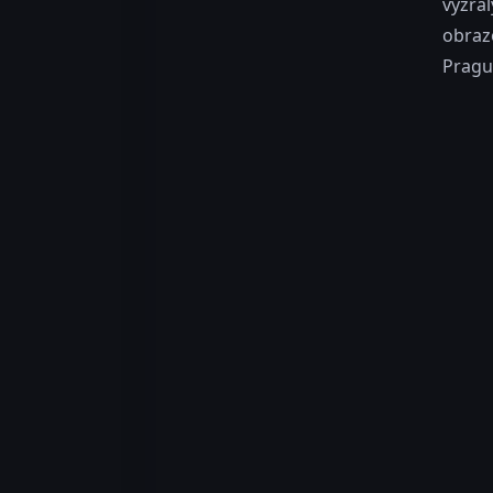
vyzrá
obrazo
Prague