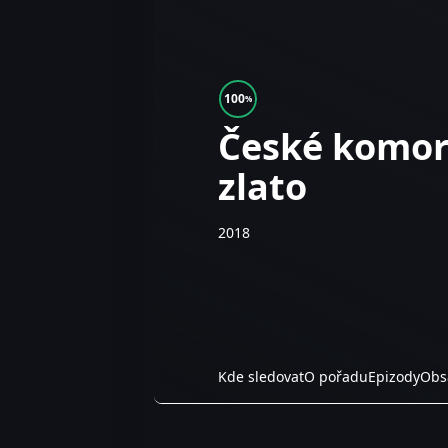
100
%
České komor
zlato
2018
Kde sledovat
O pořadu
Epizody
Obs