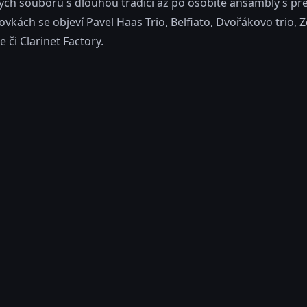
lých souborů s dlouhou tradicí až po osobité ansámbly s p
vkách se objeví Pavel Haas Trio, Belfiato, Dvořákovo trio, 
 či Clarinet Factory.