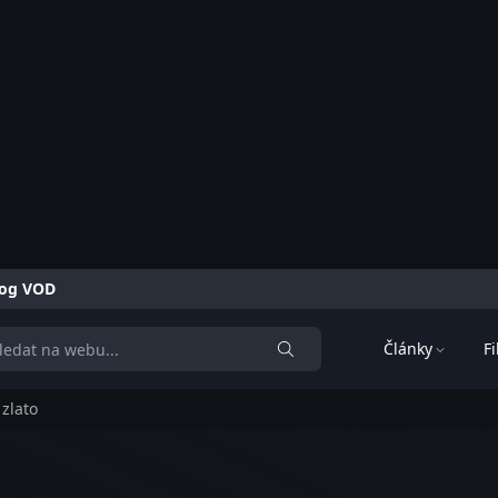
alog VOD
Články
F
zlato