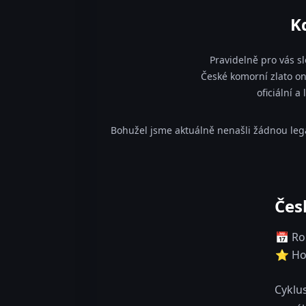
K
Pravidelně pro vás s
České komorní zlato on
oficiální 
Bohužel jsme aktuálně nenašli žádnou leg
Čes
📅 Ro
⭐ Ho
Cyklus