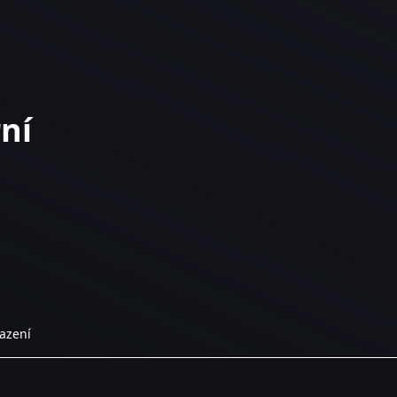
ní
azení