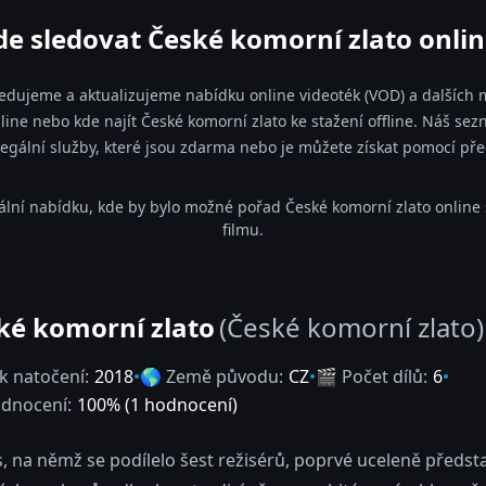
de sledovat České komorní zlato onlin
ledujeme a aktualizujeme nabídku online videoték (VOD) a dalších m
line nebo kde najít České komorní zlato ke stažení offline. Náš s
a legální služby, které jsou zdarma nebo je můžete získat pomocí př
ální nabídku, kde by bylo možné pořad České komorní zlato online 
filmu.
ké komorní zlato
(České komorní zlato)
k natočení:
2018
🌎 Země původu:
CZ
🎬 Počet dílů:
6
dnocení:
100
% (
1
hodnocení)
, na němž se podílelo šest režisérů, poprvé uceleně předst