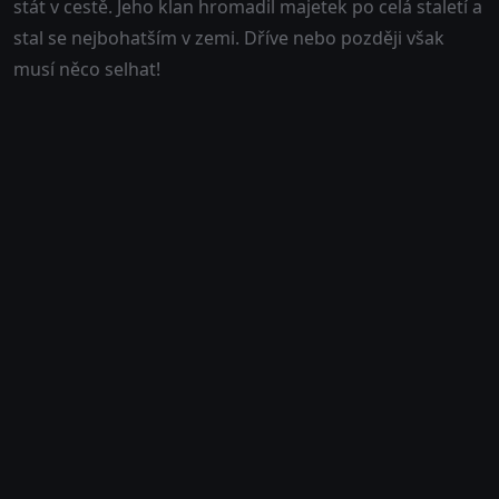
stát v cestě. Jeho klan hromadil majetek po celá staletí a
stal se nejbohatším v zemi. Dříve nebo později však
musí něco selhat!