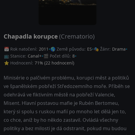
Chapadla korupce
(Crematorio)
📅 Rok natočení:
2011
🌎 Země původu:
ES
🎭 Žánr:
Drama
📺 Stanice:
Canal+
🎬 Počet dílů:
8
⭐ Hodnocení:
71
% (
22
hodnocení)
Minisérie o palčivém problému, korupci měst a politiků
ve španělském pobřeží Středozemního moře. Příběh se
odehrává ve fiktivním městě na pobřeží Valencie,
Misent. Hlavní postavou mafie je Rubén Bertomeu,
který si spolu s ruskou mafií po mnoho let dělá jen to,
co chce, aniž by ho někdo zastavil. Ovládá všechny
politiky a bez milosti je dá odstranit, pokud mu budou