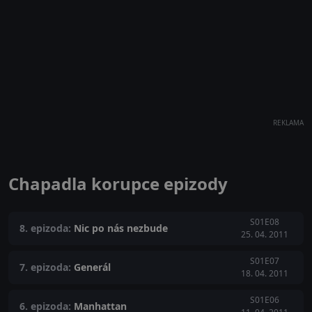
REKLAMA
Chapadla korupce epizody
S01E08
8. epizoda:
Nic po nás nezbude
25. 04. 2011
S01E07
7. epizoda:
Generál
18. 04. 2011
S01E06
6. epizoda:
Manhattan