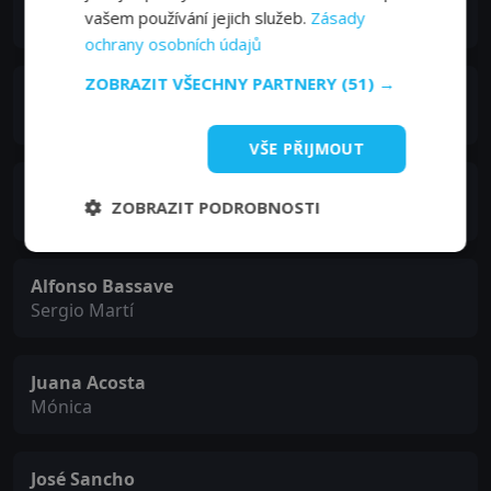
vašem používání jejich služeb.
Zásady
Tomás
ochrany osobních údajů
ZOBRAZIT VŠECHNY PARTNERY
(51) →
Montserrat Carulla
Teresa
VŠE PŘIJMOUT
Aura Garrido
ZOBRAZIT PODROBNOSTI
Miriam Mullor
Alfonso Bassave
Sergio Martí
Juana Acosta
Mónica
José Sancho