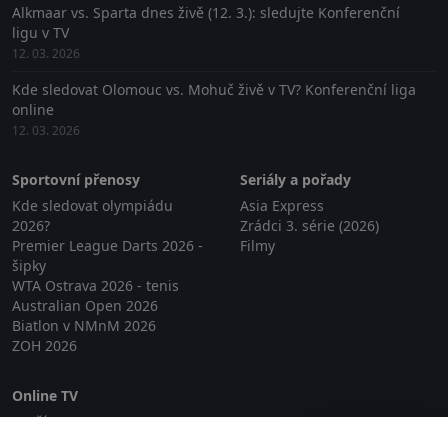
Alkmaar vs. Sparta dnes živě (12. 3.): sledujte Konferenční
ligu v TV
12. 03. 2026
Kde sledovat Olomouc vs. Mohuč živě v TV? Konferenční liga
online
12. 03. 2026
Sportovní přenosy
Seriály a pořady
Kde sledovat olympiádu
Asia Express
2026?
Zrádci 3. série (2026)
Premier League Darts 2026 -
Filmy
šipky
WTA Ostrava 2026 - tenis
Australian Open 2026
Biatlon v NMnM 2026
ZOH 2026
Online TV
Lepší.TV
Zavřít reklamu
SledovaniTV