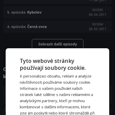
11. 04. 2011
S01E05
5. epizoda:
Rybolov
04. 04. 2011
S01E04
4. epizoda:
Černá ovce
28. 03. 2011
Zobrazit další epizody
Tyto webové stránky
používají soubory cookie.
Obsazení filmu nebo pořadu Chapadla
korupce - Herci a tvůrci
K personalizaci obsahu, reklam a analýze
návštěvnosti používáme soubory cookie.
Informace o vašem používání našich
Pau Durà
stránek také sdílíme s našimi reklamními a
Zarrategui
analytickými partnery, kteří je mohou
kombinovat s dalšími informacemi, které
jste jim poskytli nebo které shromáždili při
Jorge Suquet