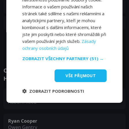
S01E04
4. epizoda:
Informace o vašem používání našich
4. epizoda
04. 04. 2017
stránek také sdílíme s našimi reklamními a
analytickými partnery, kteří je mohou
S01E03
3. epizoda:
3. epizoda
04. 04. 2017
kombinovat s dalšími informacemi, které
jste jim poskytli nebo které shromáždili při
vašem používání jejich služeb.
Zásady
Zobrazit další epizody
ochrany osobních údajů
ZOBRAZIT VŠECHNY PARTNERY
(51) →
Obsazení filmu nebo pořadu Confess -
VŠE PŘIJMOUT
Herci a tvůrci
ZOBRAZIT PODROBNOSTI
Katie Leclerc
Auburn Reed
Ryan Cooper
Owen Gentry