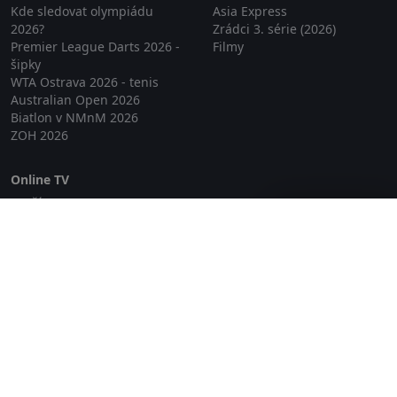
Kde sledovat olympiádu
Asia Express
2026?
Zrádci 3. série (2026)
Premier League Darts 2026 -
Filmy
šipky
WTA Ostrava 2026 - tenis
Australian Open 2026
Biatlon v NMnM 2026
ZOH 2026
Online TV
Lepší.TV
Zavřít reklamu
SledovaniTV
Skylink Live TV
Telly
NejPřipojení TV
Poda
Sportovní přenosy
GDPR
Zásady cookies
Redakce
O projektu Zkouknout.cz
Obchodní podmínky
Etický kodex
Kontakt