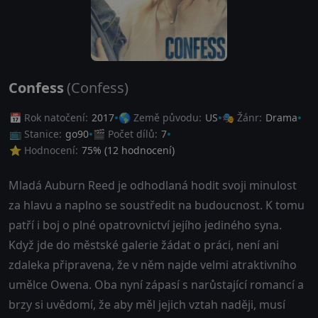
Confess
(Confess)
📅 Rok natočení:
2017
🌎 Země původu:
US
🎭 Žánr:
Drama
📺 Stanice:
go90
🎬 Počet dílů:
7
⭐ Hodnocení:
75
% (
12
hodnocení)
Mladá Auburn Reed je odhodlaná hodit svoji minulost
za hlavu a naplno se soustředit na budoucnost. K tomu
patří i boj o plné opatrovnictví jejího jediného syna.
Když jde do městské galerie žádat o práci, není ani
zdaleka připravena, že v něm najde velmi atraktivního
umělce Owena. Oba nyní zápasí s narůstající romancí a
brzy si uvědomí, že aby měl jejich vztah naději, musí