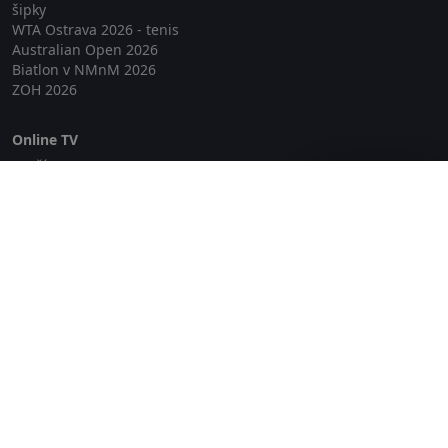
šipky
WTA Ostrava 2026 - tenis
Australian Open 2026
Biatlon v NMnM 2026
ZOH 2026
Online TV
Lepší.TV
Zavřít reklamu
SledovaniTV
Skylink Live TV
Telly
NejPřipojení TV
Poda
Sportovní přenosy
GDPR
Zásady cookies
Redakce
O projektu Zkouknout.cz
Obchodní podmínky
Etický kodex
Kontakt
Copyright © 2026 zkouknout.cz