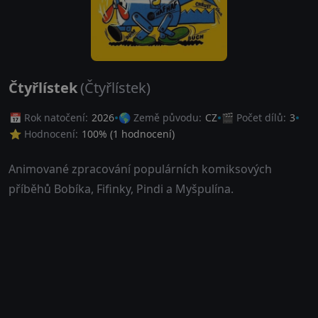
Čtyřlístek
(Čtyřlístek)
📅 Rok natočení:
2026
🌎 Země původu:
CZ
🎬 Počet dílů:
3
⭐ Hodnocení:
100
% (
1
hodnocení)
Animované zpracování populárních komiksových
příběhů Bobíka, Fifinky, Pindi a Myšpulína.