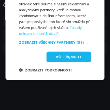
Čtyřlístek epizody
stránek také sdílíme s našimi reklamními a
analytickými partnery, kteří je mohou
kombinovat s dalšími informacemi, které
S01E03
3. epizoda:
Pes na stopě
jste jim poskytli nebo které shromáždili při
-
vašem používání jejich služeb.
Zásady
S01E02
ochrany osobních údajů
2. epizoda:
Myš, která prochází zdí
-
ZOBRAZIT VŠECHNY PARTNERY
(51) →
S01E01
1. epizoda:
Signály z neznáma
-
VŠE PŘIJMOUT
ZOBRAZIT PODROBNOSTI