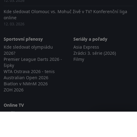
12. 03. 2026
Kde sledovat Olomouc vs. Mohuč živě v TV? Konferenční liga
online
12. 03. 2026
Sportovní přenosy
Seriály a pořady
Kde sledovat olympiádu
Asia Express
2026?
Zrádci 3. série (2026)
Premier League Darts 2026 -
Filmy
šipky
WTA Ostrava 2026 - tenis
Australian Open 2026
Biatlon v NMnM 2026
ZOH 2026
Online TV
Lepší.TV
Zavřít reklamu
SledovaniTV
Skylink Live TV
Telly