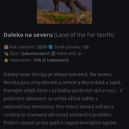
Daleko na severu
(Land of the Far North)
📅 Rok natočení:
2020
🌎 Země původu:
US
🎭 Žánr:
Dokumentární
🎬 Počet dílů:
2
⭐ Hodnocení:
75
% (
2
hodnocení)
Daleký sever Evropy je oblastí extrémů. Na severu
Norska jsou zimy dlouhé a temné a léta krátká a teplá.
Poznejte zdejší život v průběhu polárních dní a nocí... V
polárních oblastech se střídá věčné světlo s
nekonečnou temnotou. Pro místní divoká zvířata a
rostliny to znamená obrovský existenční problém.
Polární oblasti proto patří k nejextrémnějším typům