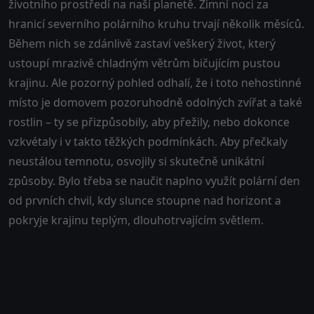
životního prostředí na naší planetě. Zimní noci za
hranicí severního polárního kruhu trvají několik měsíců.
Během nich se zdánlivě zastaví veškerý život, který
ustoupí mrazivě chladným větrům bičujícím pustou
krajinu. Ale pozorný pohled odhalí, že i toto nehostinné
místo je domovem pozoruhodně odolných zvířat a také
rostlin – ty se přizpůsobily, aby přežily, nebo dokonce
vzkvétaly i v takto těžkých podmínkách. Aby přečkaly
neustálou temnotu, osvojily si skutečně unikátní
způsoby. Bylo třeba se naučit naplno využít polární den
od prvních chvil, kdy slunce stoupne nad horizont a
pokryje krajinu teplým, dlouhotrvajícím světlem.