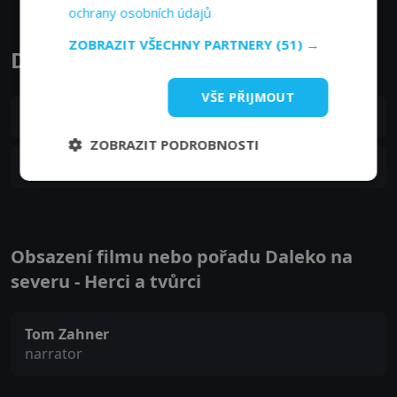
ochrany osobních údajů
ZOBRAZIT VŠECHNY PARTNERY
(51) →
Daleko na severu epizody
VŠE PŘIJMOUT
S01E02
2. epizoda:
Polární noc
08. 01. 2020
ZOBRAZIT PODROBNOSTI
S01E01
1. epizoda:
Polární den
01. 01. 2020
Obsazení filmu nebo pořadu Daleko na
severu - Herci a tvůrci
Tom Zahner
narrator