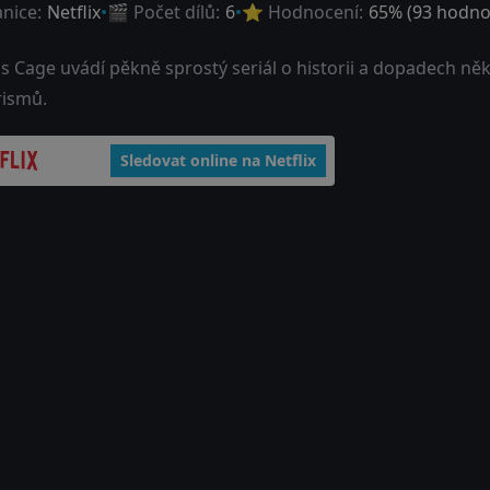
anice:
Netflix
🎬 Počet dílů:
6
⭐ Hodnocení:
65
% (
93
hodno
s Cage uvádí pěkně sprostý seriál o historii a dopadech ně
rismů.
Sledovat online na Netflix