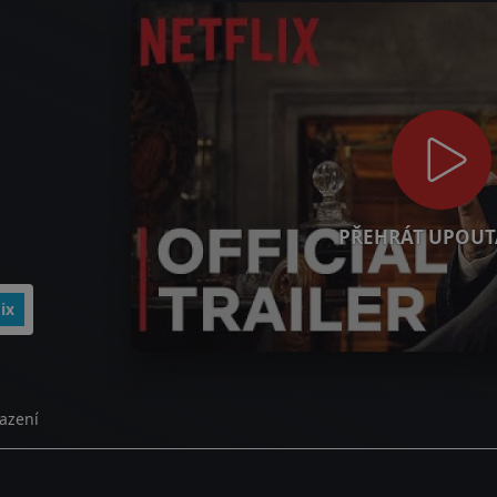
PŘEHRÁT UPOUT
ix
azení