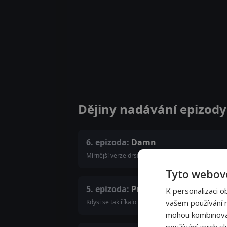
Dějiny nadávání epizody
6. epizoda:
Damn
Mírnější verze drsnějších parťáků, která si svůj vý
Tyto webové
5. epizoda:
Pu**y
K personalizaci o
Kdysi se tak říkalo roztomilé kočičce. V moderním 
vašem používání na
mohou kombinovat 