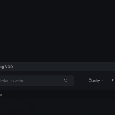
alog VOD
Články
F
ní