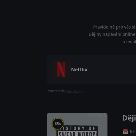
Pravidelně pro vás s
Dějiny nadávání online 
a legá
Netflix
Powered by
Děj
65
%
📅 Ro