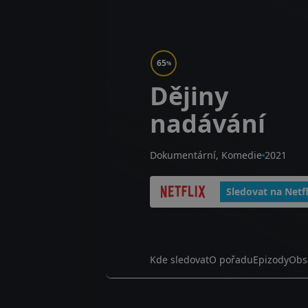
65
%
Dějiny
nadávání
Dokumentární, Komedie
2021
Sledovat na Netfl
Kde sledovat
O pořadu
Epizody
Obs