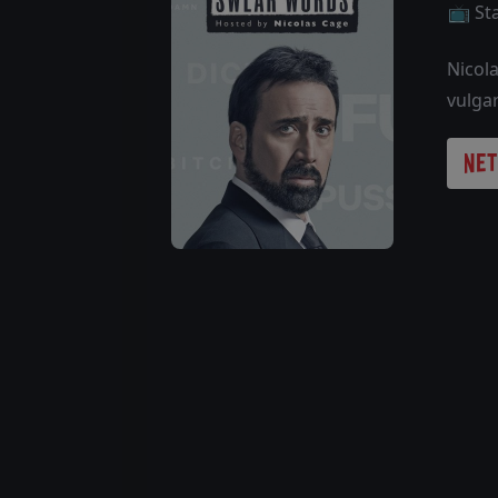
📺 St
Nicola
vulga