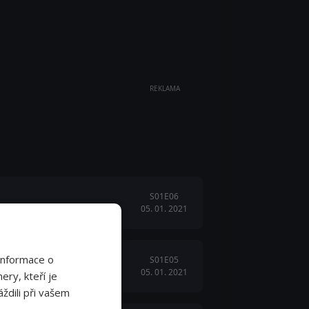
REKLAMA
S01E06
05. 01. 2021
Informace o
S01E05
05. 01. 2021
Jak obstálo při zkoušce časem?
ery, kteří je
ždili při vašem