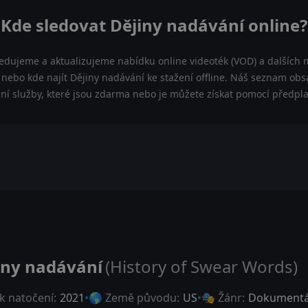
Kde sledovat Dějiny nadávání online?
ledujeme a aktualizujeme nabídku online videoték (VOD) a dalších m
nebo kde najít Dějiny nadávání ke stažení offline. Náš seznam obs
lní služby, které jsou zdarma nebo je můžete získat pomocí předpl
iny nadávání
(History of Swear Words)
k natočení:
2021
🌎 Země původu:
US
🎭 Žánr:
Dokumentá