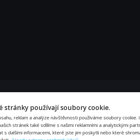
znam drží už od biblických časů. I dnes má ale pořádný říz.
 stránky používají soubory cookie.
bsahu, reklam a analýze návštěvnosti používáme soubory cookie. 
slangu ale tohle slovo označuje genitálie, nebo jím můžete urazit něčí mužnost. 
šich stránek také sdílíme s našimi reklamními a analytickými partn
s dalšími informacemi, které jste jim poskytli nebo které shromá