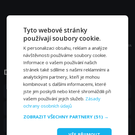
Tyto webové stránky
používají soubory cookie.
REKLAMA
K personalizaci obsahu, reklam a analýze
návštěvnosti používáme soubory cookie.
Informace o vašem používání našich
stránek také sdílíme s našimi reklamními a
Dekolonizácia epizody
analytickými partnery, kteří je mohou
kombinovat s dalšími informacemi, které
S01E03
3. epizoda:
jste jim poskytli nebo které shromáždili při
Svět patří nám
07. 01. 2020
vašem používání jejich služeb.
Zásady
ochrany osobních údajů
S01E02
2. epizoda:
Osvobození
07. 01. 2020
ZOBRAZIT VŠECHNY PARTNERY
(51) →
S01E01
1. epizoda:
Učňovská léta
07. 01. 2020
VŠE PŘIJMOUT