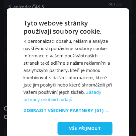
S01E05
5. epizoda:
ČAS.5
03. 05. 2022
S01E04
Tyto webové stránky
4. epizoda:
ČAS.4
26. 04. 2022
používají soubory cookie.
S01E03
3. epizoda:
K personalizaci obsahu, reklam a analýze
ČAS.3
19. 04. 2022
návštěvnosti používáme soubory cookie.
Informace o vašem používání našich
S01E02
2. epizoda:
ČAS.2
12. 04. 2022
stránek také sdílíme s našimi reklamními a
analytickými partnery, kteří je mohou
kombinovat s dalšími informacemi, které
Zobrazit další epizody
jste jim poskytli nebo které shromáždili při
vašem používání jejich služeb.
Zásady
ochrany osobních údajů
Obsazení filmu nebo pořadu Detektiv
ZOBRAZIT VŠECHNY PARTNERY
(51) →
Conan: Zero v jednom kole - Herci a tvůrci
VŠE PŘIJMOUT
Tóru Furuja