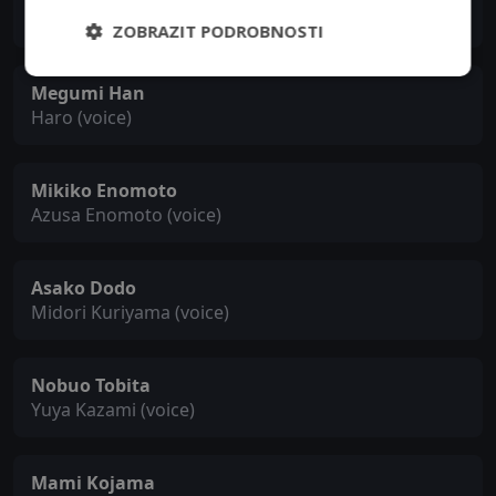
Rei Furuya / Toru Amuro (voice)
ZOBRAZIT PODROBNOSTI
Megumi Han
Haro (voice)
Mikiko Enomoto
Azusa Enomoto (voice)
Asako Dodo
Midori Kuriyama (voice)
Nobuo Tobita
Yuya Kazami (voice)
Mami Kojama