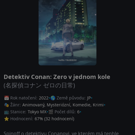
Detektiv Conan: Zero v jednom kole
(名探偵コナン ゼロの日常)
📅 Rok natočení:
2022
🌎 Země původu:
JP
🎭 Žánr:
Animovaný
,
Mysteriózní
,
Komedie
,
Krimi
📺 Stanice:
Tokyo MX
🎬 Počet dílů:
6
⭐ Hodnocení:
67
% (
32
hodnocení)
Spinoff o detektivu Conanovi, ve kterém má tenhle