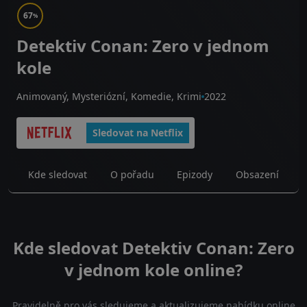
67
%
Detektiv Conan: Zero v jednom
kole
Animovaný, Mysteriózní, Komedie, Krimi
2022
Sledovat na Netflix
Kde sledovat
O pořadu
Epizody
Obsazení
Kde sledovat Detektiv Conan: Zero
v jednom kole online?
Pravidelně pro vás sledujeme a aktualizujeme nabídku online