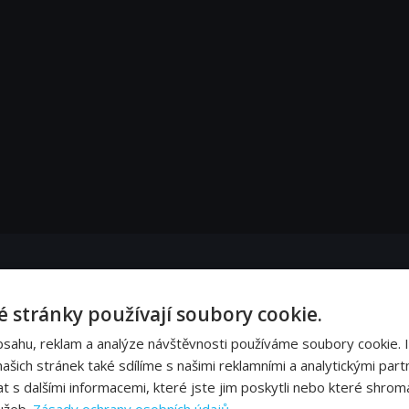
y evakuovat z vesmírné stanice. Tója se naposledy pokusí je všechny zachránit.
 stránky používají soubory cookie.
bsahu, reklam a analýze návštěvnosti používáme soubory cookie. 
o děsivém proroctví, které vyřkl Sedm a jeho podporovatelé z řad extrémistů.
šich stránek také sdílíme s našimi reklamními a analytickými partn
s dalšími informacemi, které jste jim poskytli nebo které shromá