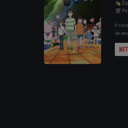
🎭 Žá
🎬 Poč
V roce
ve ve