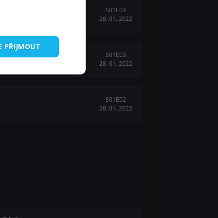
S01E04
28. 01. 2022
E PŘIJMOUT
S01E03
28. 01. 2022
rocházka vesmírem.
S01E02
28. 01. 2022