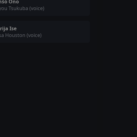
nšó Ono
you Tsukuba (voice)
ija Ise
a Houston (voice)