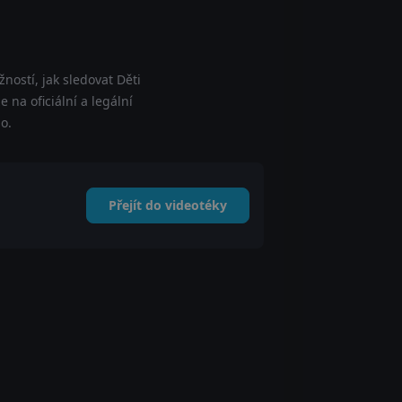
ností, jak sledovat Děti
 na oficiální a legální
o.
Přejít do videotéky