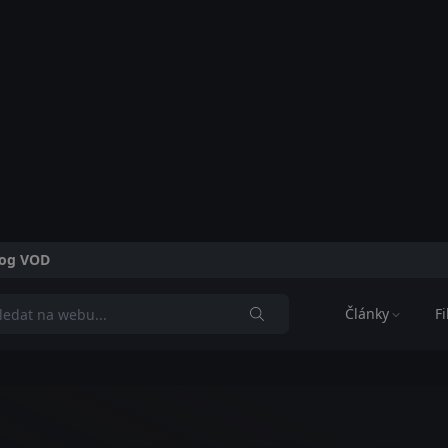
alog VOD
Články
F