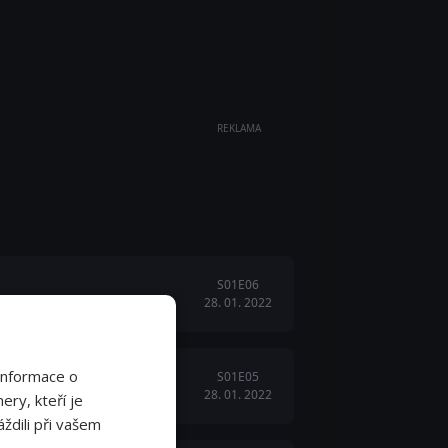
REKLAMA
S01E06
28. 01. 2022
Informace o
S01E05
28. 01. 2022
ery, kteří je
ždili při vašem