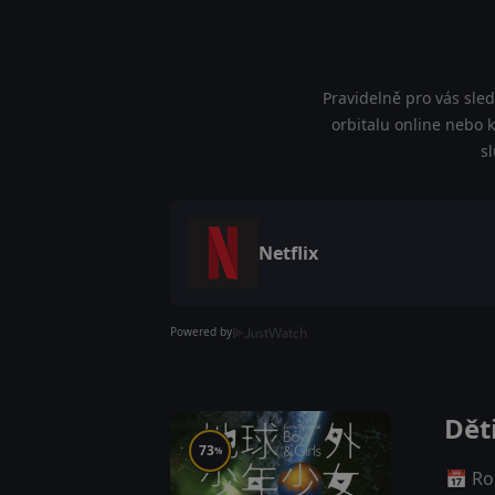
Pravidelně pro vás sled
orbitalu online nebo k
s
Netflix
Powered by
Dět
73
%
📅 Ro