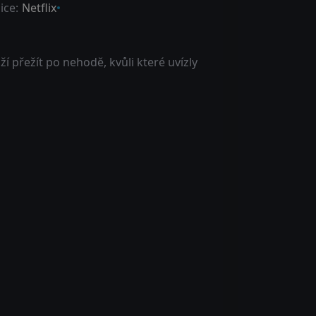
ice:
Netflix
í přežít po nehodě, kvůli které uvízly