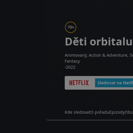
73
%
Děti orbitalu
Animovaný, Action & Adventure, Sc
Fantasy
2022
Sledovat na Netfl
Kde sledovat
O pořadu
Epizody
Obs