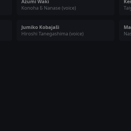
Azumi Waki
Ke
Konoha Б Nanase (voice)
Tai
Jumiko Kobajaši
Mar
Hiroshi Tanegashima (voice)
Nas