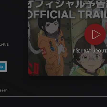
i-Fi &
PŘEHRÁT UPOUT
ix
azení