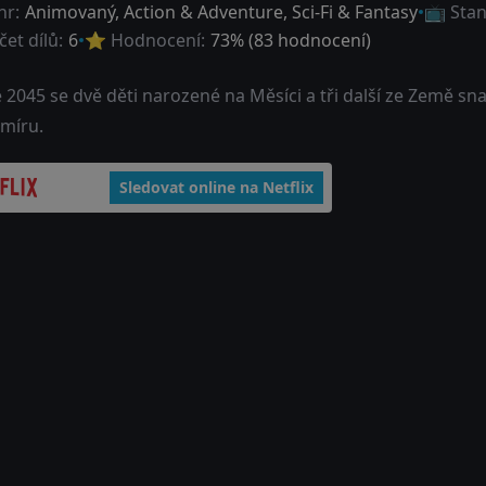
nr:
Animovaný
,
Action & Adventure
,
Sci-Fi & Fantasy
📺 Stan
et dílů:
6
⭐ Hodnocení:
73
% (
83
hodnocení)
 2045 se dvě děti narozené na Měsíci a tři další ze Země snaž
smíru.
Sledovat online na Netflix