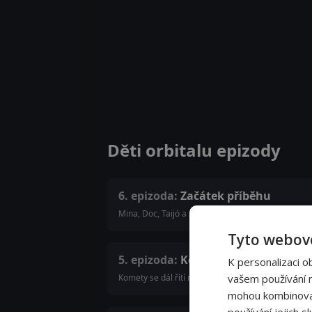
Děti orbitalu epizody
6. epizoda:
Začátek příběhu
Mina, Doc, Taijó a zbytek posádky se snaží všechn
Tyto webové
5. epizoda:
Konec příběhu
K personalizaci o
Komety se dál řítí na Zemi a děti se dozví pravdu 
vašem používání na
mohou kombinovat 