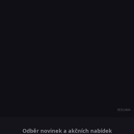
REKLAMA
Odběr novinek a akčních nabídek