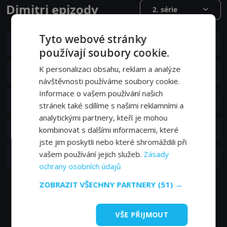
Dimitri epizody
2. série
Tyto webové stránky
S02E25
25. epizoda:
25. epizoda
-
používají soubory cookie.
S02E24
K personalizaci obsahu, reklam a analýze
24. epizoda:
24. epizoda
10. 09. 2018
návštěvnosti používáme soubory cookie.
Informace o vašem používání našich
S02E23
23. epizoda:
23. epizoda
stránek také sdílíme s našimi reklamními a
03. 09. 2018
analytickými partnery, kteří je mohou
S02E22
22. epizoda:
22. epizoda
kombinovat s dalšími informacemi, které
27. 08. 2018
jste jim poskytli nebo které shromáždili při
S02E21
vašem používání jejich služeb.
Zásady
21. epizoda:
21. epizoda
20. 08. 2018
ochrany osobních údajů
ZOBRAZIT VŠECHNY PARTNERY
(51) →
Zobrazit další epizody
VŠE PŘIJMOUT