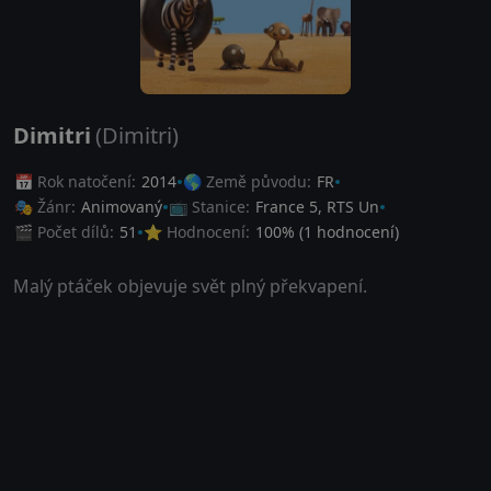
Dimitri
(Dimitri)
📅 Rok natočení:
2014
🌎 Země původu:
FR
🎭 Žánr:
Animovaný
📺 Stanice:
France 5, RTS Un
🎬 Počet dílů:
51
⭐ Hodnocení:
100
% (
1
hodnocení)
Malý ptáček objevuje svět plný překvapení.