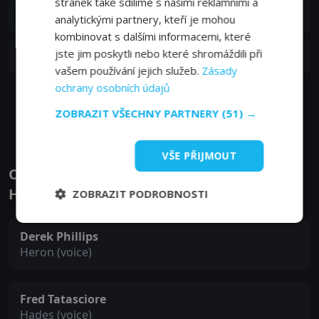
stránek také sdílíme s našimi reklamními a
S03E05
5. epizoda:
5. epizoda
analytickými partnery, kteří je mohou
08. 05. 2025
kombinovat s dalšími informacemi, které
S03E04
jste jim poskytli nebo které shromáždili při
4. epizoda:
4. epizoda
08. 05. 2025
vašem používání jejich služeb.
Zásady
ochrany osobních údajů
Zobrazit další epizody
ZOBRAZIT VŠECHNY PARTNERY
(51) →
VŠE PŘIJMOUT
Obsazení filmu nebo pořadu Diova krev -
Herci a tvůrci
ZOBRAZIT PODROBNOSTI
Derek Phillips
Heron (voice)
Fred Tatasciore
Hades (voice)