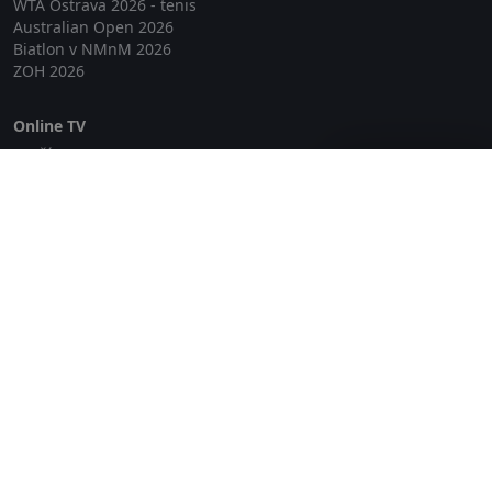
WTA Ostrava 2026 - tenis
Australian Open 2026
Biatlon v NMnM 2026
ZOH 2026
Online TV
Lepší.TV
Zavřít reklamu
SledovaniTV
Skylink Live TV
Telly
NejPřipojení TV
Poda
Sportovní přenosy
GDPR
Zásady cookies
Redakce
O projektu Zkouknout.cz
Obchodní podmínky
Etický kodex
Kontakt
Copyright © 2026 zkouknout.cz
Digitální agentura Smit Media