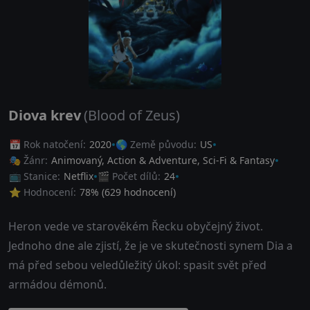
Diova krev
(Blood of Zeus)
📅 Rok natočení:
2020
🌎 Země původu:
US
🎭 Žánr:
Animovaný
,
Action & Adventure
,
Sci-Fi & Fantasy
📺 Stanice:
Netflix
🎬 Počet dílů:
24
⭐ Hodnocení:
78
% (
629
hodnocení)
Heron vede ve starověkém Řecku obyčejný život.
Jednoho dne ale zjistí, že je ve skutečnosti synem Dia a
má před sebou veledůležitý úkol: spasit svět před
armádou démonů.