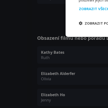
používání jejich s
ZOBRAZIT VŠE
ZOBRAZIT P
Obsazení filmu nebo pořadu Di
Kathy Bates
Ruth
Elizabeth Alderfer
Olivia
Elizabeth Ho
Jenny