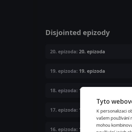
Disjointed epizody
20. epizoda:
20. epizoda
19. epizoda:
19. epizoda
18. epizoda:
18. epizoda
Tyto webové
17. epizoda:
17. epizoda
K personalizaci o
vašem používání na
mohou kombinovat 
16. epizoda:
16. epizoda