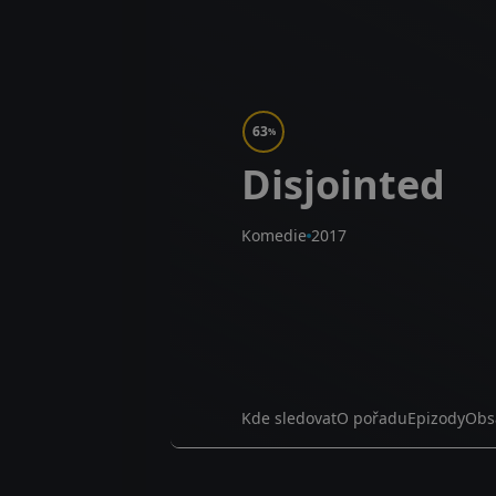
63
%
Disjointed
Komedie
2017
Kde sledovat
O pořadu
Epizody
Obs