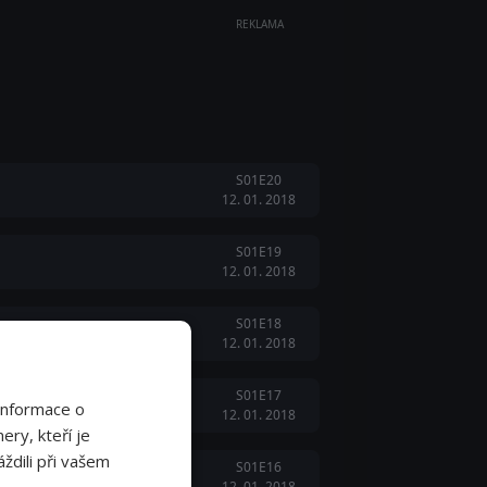
REKLAMA
S01E20
12. 01. 2018
S01E19
12. 01. 2018
S01E18
12. 01. 2018
S01E17
Informace o
12. 01. 2018
ery, kteří je
ždili při vašem
S01E16
12. 01. 2018