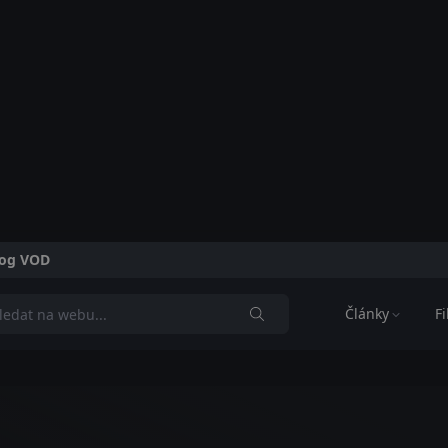
alog VOD
Články
F