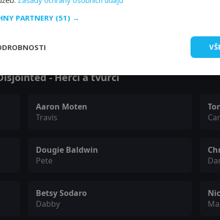
lužeb.
Zásady ochrany osobních údajů
CHNY PARTNERY
(51) →
Zobrazit další epizody
ODROBNOSTI
VŠ
sjointed - Herci a tvůrci
Aaron Moten
Ton
Travis
Car
Dougie Baldwin
Ch
Pete
Da
Betsy Sodaro
Nic
Dabby
Ma