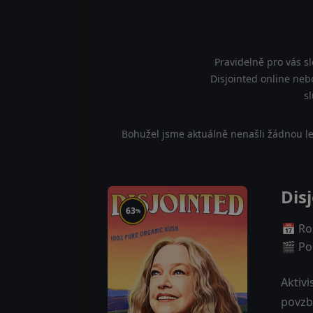
Pravidelně pro vás s
Disjointed online nebo
s
Bohužel jsme aktuálně nenašli žádnou le
Dis
63
%
📅 Ro
🎬 Poč
Aktiv
povzb