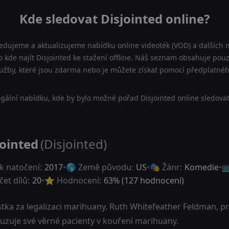
Kde sledovat Disjointed online?
ledujeme a aktualizujeme nabídku online videoték (VOD) a dalších m
 kde najít Disjointed ke stažení offline. Náš seznam obsahuje pouze
lužby, které jsou zdarma nebo je můžete získat pomocí předplatnéh
gální nabídku, kde by bylo možné pořad Disjointed online sledovat
jointed
(Disjointed)
k natočení:
2017
🌎 Země původu:
US
🎭 Žánr:
Komedie

et dílů:
20
⭐ Hodnocení:
63
% (
127
hodnocení)
istka za legalizaci marihuany, Ruth Whitefeather Feldman, 
uzuje své věrné pacienty v kouření marihuany.