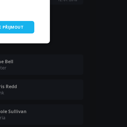
E PŘIJMOUT
e Bell
ter
ris Redd
nk
ole Sullivan
ria