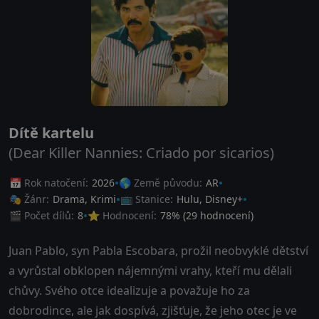
Dítě kartelu
(Dear Killer Nannies: Criado por sicarios)
📅 Rok natočení:
2026
🌎 Země původu:
AR
🎭 Žánr:
Drama
,
Krimi
📺 Stanice:
Hulu, Disney+
🎬 Počet dílů:
8
⭐ Hodnocení:
78
% (
29
hodnocení)
Juan Pablo, syn Pabla Escobara, prožil neobvyklé dětství
a vyrůstal obklopen nájemnými vrahy, kteří mu dělali
chůvy. Svého otce idealizuje a považuje ho za
dobrodince, ale jak dospívá, zjišťuje, že jeho otec je ve