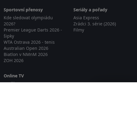
Sportovní přenosy
Seriály a pořady
Kde sledovat olympiádu
Asia Express
2026?
Zrádci 3. série (2026)
Premier League Darts 2026 -
Filmy
šipky
WTA Ostrava 2026 - tenis
Australian Open 2026
Biatlon v NMnM 2026
ZOH 2026
Online TV
Lepší.TV
Zavřít reklamu
SledovaniTV
Skylink Live TV
Telly
NejPřipojení TV
Poda
Sportovní přenosy