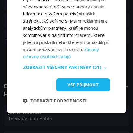
S01E06
6. epizoda:
6. epizoda
návštěvnosti používáme soubory cookie.
01. 04. 2026
Informace o vašem používání našich
S01E05
5. epizoda:
5. epizoda
stránek také sdílíme s našimi reklamními a
01. 04. 2026
analytickými partnery, kteří je mohou
S01E04
kombinovat s dalšími informacemi, které
4. epizoda:
4. epizoda
01. 04. 2026
jste jim poskytli nebo které shromáždili při
vašem používání jejich služeb.
Zásady
ochrany osobních údajů
Zobrazit další epizody
ZOBRAZIT VŠECHNY PARTNERY
(51) →
VŠE PŘIJMOUT
Obsazení filmu nebo pořadu Dítě kartelu -
Herci a tvůrci
ZOBRAZIT PODROBNOSTI
Janer Villareal
Teenage Juan Pablo