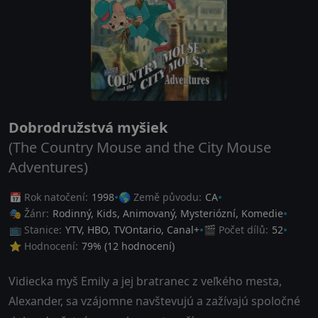
Dobrodružstvá myšiek
(The Country Mouse and the City Mouse
Adventures)
📅 Rok natočení:
1998
🌎 Země původu:
CA
🎭 Žánr:
Rodinný
,
Kids
,
Animovaný
,
Mysteriózní
,
Komedie
📺 Stanice:
YTV, HBO, TVOntario, Canal+
🎬 Počet dílů:
52
⭐ Hodnocení:
79
% (
12
hodnocení)
Vidiecka myš Emily a jej bratranec z veľkého mesta,
Alexander, sa vzájomne navštevujú a zažívajú spoločné