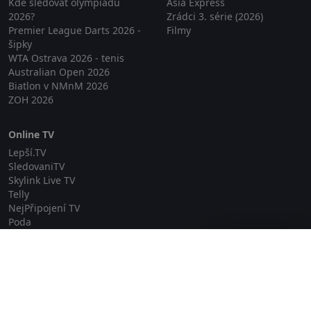
Kde sledovat olympiádu
Asia Express
2026?
Zrádci 3. série (2026)
Premier League Darts 2026 -
Filmy
šipky
WTA Ostrava 2026 - tenis
Australian Open 2026
Biatlon v NMnM 2026
ZOH 2026
Online TV
Lepší.TV
SledovaniTV
Skylink Live TV
Telly
NejPřipojení TV
Poda
Sportovní přenosy
Zavřít reklamu
GDPR
Zásady cookies
Redakce
O projektu Zkouknout.cz
Obchodní podmínky
Etický kodex
Kontakt
Copyright © 2026 zkouknout.cz