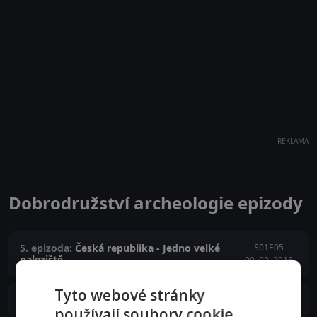
REKLAMA
Dobrodružství archeologie epizody
5. epizoda:
Česká republika - Jedno velké
S01E05
naleziště
09. 02. 2018
Tyto webové stránky
S01E04
4. epizoda:
Súdán - Skrytá krása
02. 02. 2018
používají soubory cookie.