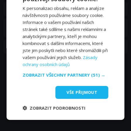
S01E03
K personalizaci obsahu, reklam a analýze
3. epizoda:
Bulharsko
26. 01. 2018
návštěvnosti používáme soubory cookie.
Informace o vašem používání našich
2. epizoda:
Uzbekistán - Krásná země plná
S01E02
stránek také sdílíme s našimi reklamními a
překvapení
19. 01. 2018
analytickými partnery, kteří je mohou
kombinovat s dalšími informacemi, které
S01E01
1. epizoda:
Egypt - Kolaps civilizací
12. 01. 2018
jste jim poskytli nebo které shromáždili při
vašem používání jejich služeb.
Zásady
ochrany osobních údajů
ZOBRAZIT VŠECHNY PARTNERY
(51) →
VŠE PŘIJMOUT
ZOBRAZIT PODROBNOSTI