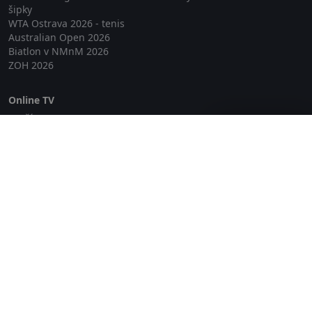
šipky
WTA Ostrava 2026 - tenis
Australian Open 2026
Biatlon v NMnM 2026
ZOH 2026
Online TV
Lepší.TV
Zavřít reklamu
SledovaniTV
Skylink Live TV
Telly
NejPřipojení TV
Poda
Sportovní přenosy
GDPR
Zásady cookies
Redakce
O projektu Zkouknout.cz
Obchodní podmínky
Etický kodex
Kontakt
Copyright © 2026 zkouknout.cz