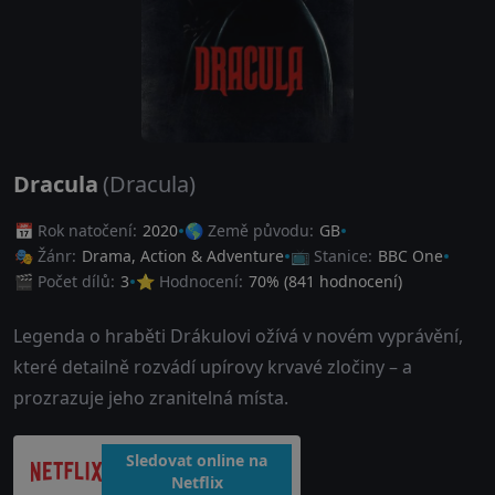
Dracula
(Dracula)
📅 Rok natočení:
2020
🌎 Země původu:
GB
🎭 Žánr:
Drama
,
Action & Adventure
📺 Stanice:
BBC One
🎬 Počet dílů:
3
⭐ Hodnocení:
70
% (
841
hodnocení)
Legenda o hraběti Drákulovi ožívá v novém vyprávění,
které detailně rozvádí upírovy krvavé zločiny – a
prozrazuje jeho zranitelná místa.
Sledovat online na
Netflix