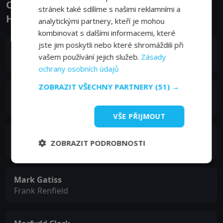
Obsazení filmu nebo pořadu Dracula -
stránek také sdílíme s našimi reklamními a
Herci a tvůrci
analytickými partnery, kteří je mohou
kombinovat s dalšími informacemi, které
jste jim poskytli nebo které shromáždili při
Claes Bang
vašem používání jejich služeb.
Zásady
Dracula
ochrany osobních údajů
ZOBRAZIT VŠECHNY PARTNERY
(51) →
John Heffernan
Jonathan Harker
VŠE PŘIJMOUT
Dolly Wells
ZOBRAZIT PODROBNOSTI
Sister Agatha van Helsing
Mark Gatiss
Frank Renfield