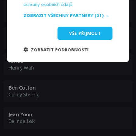
ochrany osobních údajů
曾志偉
William Lok
ZOBRAZIT VŠECHNY PARTNERY
(51) →
VŠE PŘIJMOUT
Lauren Lee Smith
Kath
ZOBRAZIT PODROBNOSTI
Tzi Ma
Henry Wah
Ben Cotton
Corey Sternig
Jean Yoon
Belinda Lok