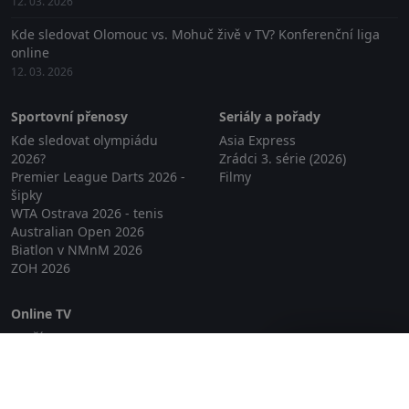
12. 03. 2026
Kde sledovat Olomouc vs. Mohuč živě v TV? Konferenční liga
online
12. 03. 2026
Sportovní přenosy
Seriály a pořady
Kde sledovat olympiádu
Asia Express
2026?
Zrádci 3. série (2026)
Premier League Darts 2026 -
Filmy
šipky
WTA Ostrava 2026 - tenis
Australian Open 2026
Biatlon v NMnM 2026
ZOH 2026
Online TV
Lepší.TV
Zavřít reklamu
SledovaniTV
Skylink Live TV
Telly