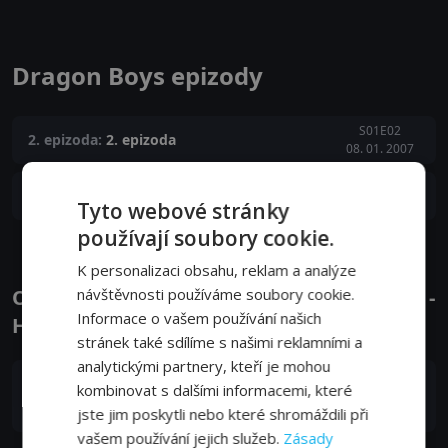
Dragon Boys epizody
S01E02
2. epizoda:
2. epizoda
08. 01. 2007
S01E01
1. epizoda:
1. epizoda
07. 01. 2007
Tyto webové stránky
používají soubory cookie.
K personalizaci obsahu, reklam a analýze
návštěvnosti používáme soubory cookie.
Obsazení filmu nebo pořadu Dragon Boys -
Informace o vašem používání našich
Herci a tvůrci
stránek také sdílíme s našimi reklamními a
analytickými partnery, kteří je mohou
Byron Mann
kombinovat s dalšími informacemi, které
Tommy Jiang
jste jim poskytli nebo které shromáždili při
vašem používání jejich služeb.
Zásady