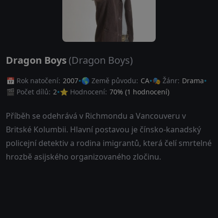
Dragon Boys
(Dragon Boys)
📅 Rok natočení:
2007
🌎 Země původu:
CA
🎭 Žánr:
Drama
🎬 Počet dílů:
2
⭐ Hodnocení:
70
% (
1
hodnocení)
Příběh se odehrává v Richmondu a Vancouveru v
Britské Kolumbii. Hlavní postavou je čínsko-kanadský
policejní detektiv a rodina imigrantů, která čelí smrtelné
hrozbě asijského organizovaného zločinu.