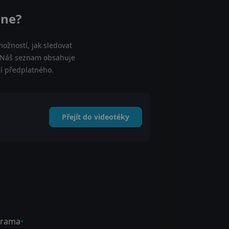
ine?
ožností, jak sledovat
. Náš seznam obsahuje
cí předplatného.
Přejít do videotéky
rama