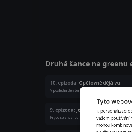
Druhá šance na greenu 
10. epizoda:
Opětovné déjà vu
V poslední den turnaje jeden člověk zamíchá karta
Tyto webové
9. epizoda:
Je to tady
K personalizaci o
Pryce se snaží pomoct Santimu překonat stres z pr
vašem používání na
mohou kombinovat 