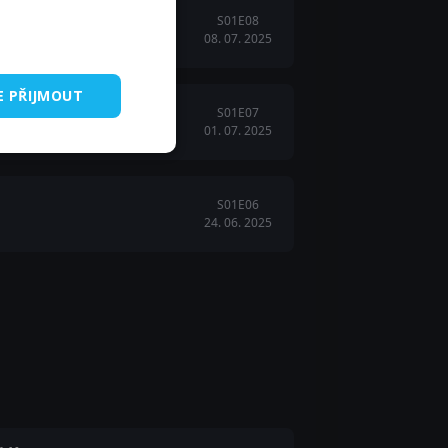
S01E08
08. 07. 2025
E PŘIJMOUT
S01E07
01. 07. 2025
 rozdělí.
S01E06
24. 06. 2025