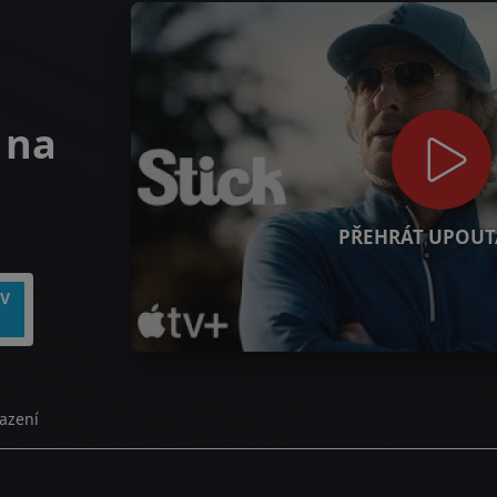
 na
PŘEHRÁT UPOUT
TV
azení