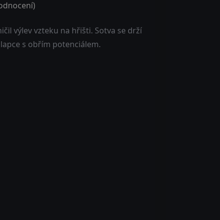
dnocení)
čil výlev vzteku na hřišti. Sotva se drží
hlapce s obřím potenciálem.