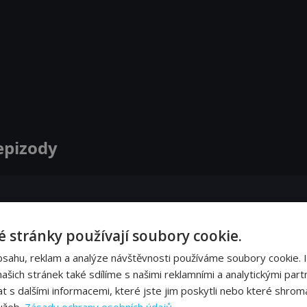
epizody
mi a Santiho golfové sny budou viset na vlásku.
 stránky používají soubory cookie.
bsahu, reklam a analýze návštěvnosti používáme soubory cookie. 
vního turnaje PGA. Santi šplhá ve výsledkové tabuli a zavládne romantická nálad
šich stránek také sdílíme s našimi reklamními a analytickými partn
s dalšími informacemi, které jste jim poskytli nebo které shromá