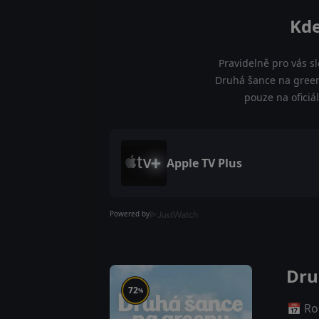
Kde
Pravidelně pro vás s
Druhá šance na green
pouze na oficiá
Apple TV Plus
Powered by
Dru
72
%
📅 Ro