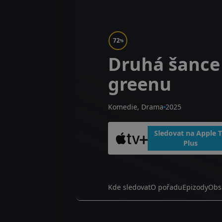
72
%
Druhá šance
greenu
Komedie, Drama
2025
Sledovat na Apple 
Plus
Kde sledovat
O pořadu
Epizody
Obs