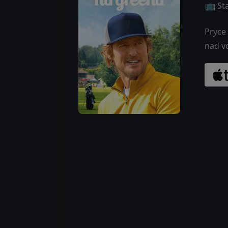
📺 St
Pryce 
nad v