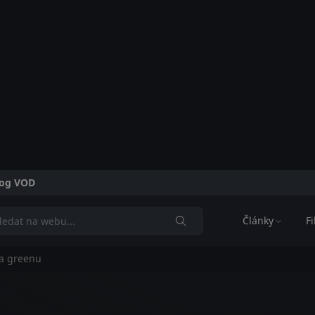
alog VOD
Články
F
a greenu