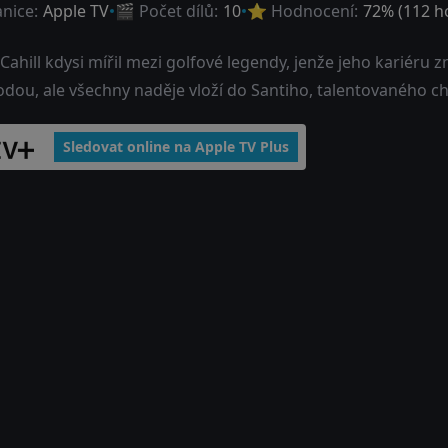
anice:
Apple TV
🎬 Počet dílů:
10
⭐ Hodnocení:
72
% (
112
ho
Cahill kdysi mířil mezi golfové legendy, jenže jeho kariéru zni
odou, ale všechny naděje vloží do Santiho, talentovaného c
Sledovat online na Apple TV Plus