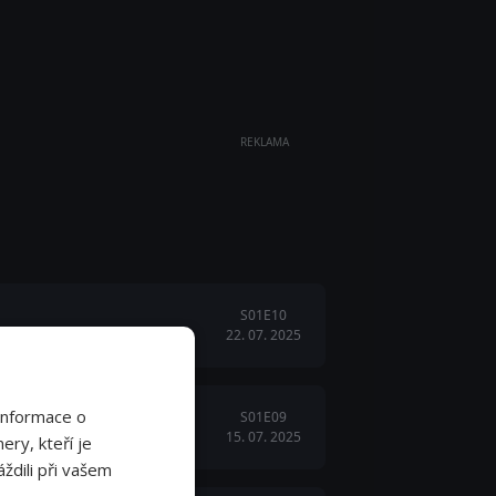
REKLAMA
S01E10
22. 07. 2025
Informace o
S01E09
15. 07. 2025
a.
ery, kteří je
ždili při vašem