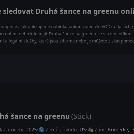
 sledovat Druhá šance na greenu onl
ledujeme a aktualizujeme nabídku online videoték (VOD) a dalších m
u online nebo kde najít Druhá šance na greenu ke stažení offline
lní a legální služby, které jsou zdarma nebo je můžete získat pomo
há šance na greenu
(Stick)
k natočení:
2025
🌎 Země původu:
US
🎭 Žánr:
Komedie
,
D