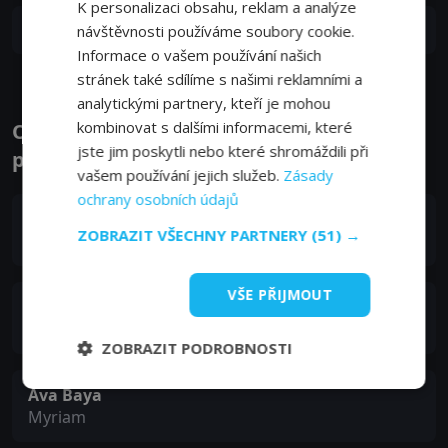
K personalizaci obsahu, reklam a analýze
S01E01
1. epizoda:
1. epizoda
návštěvnosti používáme soubory cookie.
11. 10. 2024
Informace o vašem používání našich
stránek také sdílíme s našimi reklamními a
analytickými partnery, kteří je mohou
kombinovat s dalšími informacemi, které
Obsazení filmu nebo pořadu Důvěrná
jste jim poskytli nebo které shromáždili při
přítelkyně - Herci a tvůrci
vašem používání jejich služeb.
Zásady
ochrany osobních údajů
Laure Calamy
ZOBRAZIT VŠECHNY PARTNERY
(51) →
Christelle 'Chris' Blandin
VŠE PŘIJMOUT
Arieh Worthalter
Léon
ZOBRAZIT PODROBNOSTI
Ava Baya
Myriam