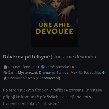
Důvěrná přítelkyně
(Une amie dévouée)
📅 Rok natočení:
2024
🌎 Země původu:
FR
🎭 Žánr:
Mysteriózní
,
Drama
📺 Stanice:
Max
🎬 Počet dílů:
4
⭐ Hodnocení:
67
% (
23
hodnocení)
Po teroristických útocích v Paříži se zdrcená Christelle
připojí ke komunitě přeživších... ale její spojení s
tragédií není takové, jak se zdá.