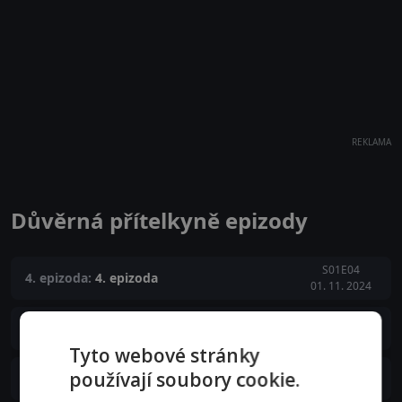
REKLAMA
Důvěrná přítelkyně epizody
S01E04
4. epizoda:
4. epizoda
01. 11. 2024
S01E03
3. epizoda:
3. epizoda
25. 10. 2024
Tyto webové stránky
S01E02
používají soubory cookie.
2. epizoda:
2. epizoda
18. 10. 2024