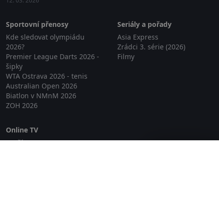
12. 03. 2026
Sportovní přenosy
Seriály a pořady
Kde sledovat olympiádu
Asia Express
2026?
Zrádci 3. série (2026)
Premier League Darts 2026 -
Filmy
šipky
WTA Ostrava 2026 - tenis
Australian Open 2026
Biatlon v NMnM 2026
ZOH 2026
Online TV
Lepší.TV
Zavřít reklamu
SledovaniTV
Skylink Live TV
Telly
NejPřipojení TV
Poda
Sportovní přenosy