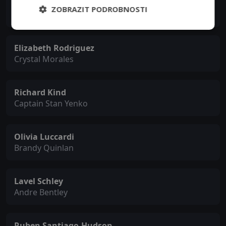
Kevin Rankin
ZOBRAZIT PODROBNOSTI
Tommy Killian
Elizabeth Rodriguez
Crystal Morales
Richard Kind
Captain Stan Yenko
Olivia Luccardi
Brandy Quinlan
Lavel Schley
Andre Bentley
Ruben Santiago-Hudson