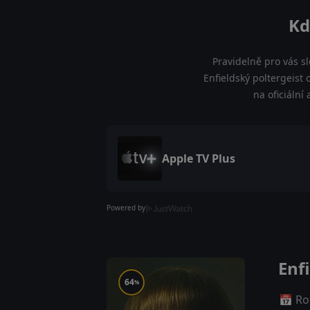
Kd
Pravidelně pro vás s
Enfieldský poltergeist 
na oficiální
Apple TV Plus
Powered by
Enf
64
%
📅 Ro