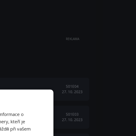
REKLAMA
S01E04
27. 10. 2023
Informace o
S01E03
27. 10. 2023
ery, kteří je
ždili při vašem