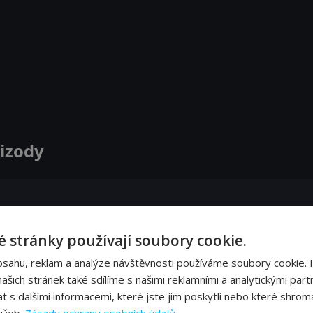
pizody
o tom, co se jí stalo, a o důsledcích Mauriceova vyšetřování.
 stránky používají soubory cookie.
bsahu, reklam a analýze návštěvnosti používáme soubory cookie. 
elí obviněním, že vše předstírá.
šich stránek také sdílíme s našimi reklamními a analytickými partn
s dalšími informacemi, které jste jim poskytli nebo které shromá