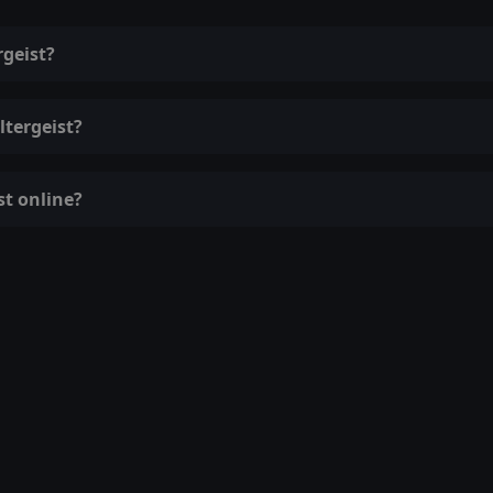
rgeist?
ltergeist?
st online?