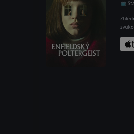
📺 St
Zhléd
zvuko