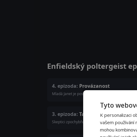
Enfieldský poltergeist e
4. epizoda:
Provázanost
Mladá Janet je poslána pryč. Jako dospělá přemítá 
Tyto webové
3. epizoda:
Ta věc
K personalizaci o
Skeptici zpochybňují Mauriceova tvrzení a rodina č
vašem používání na
mohou kombinovat 