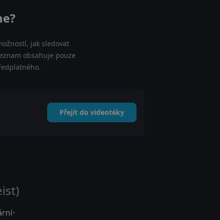
ne?
ožností, jak sledovat
áš seznam obsahuje pouze
předplatného.
Přejít do videotéky
ist)
rní