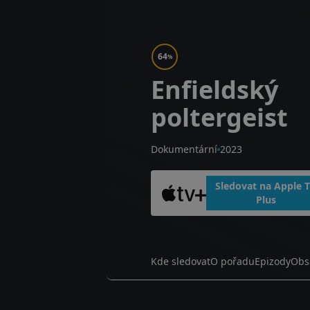
64
%
Enfieldský
poltergeist
Dokumentární
2023
Sledovat na Apple 
Plus
Kde sledovat
O pořadu
Epizody
Obs