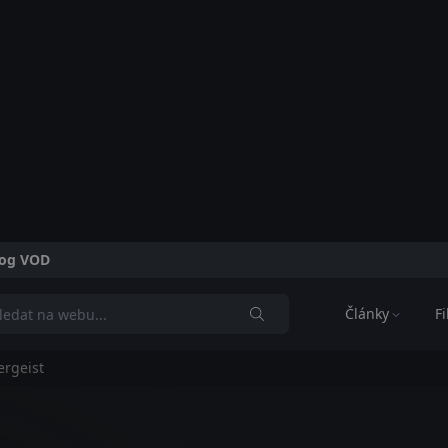
alog VOD
Články
F
ergeist