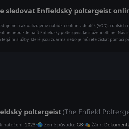
e sledovat Enfieldský poltergeist onli
ledujeme a aktualizujeme nabídku online videoték (VOD) a dalších m
online nebo kde najít Enfieldský poltergeist ke stažení offline. N
 a legální služby, které jsou zdarma nebo je můžete získat pomocí 
ieldský poltergeist
(The Enfield Polterge
k natočení:
2023
🌎 Země původu:
GB
🎭 Žánr:
Dokumentá