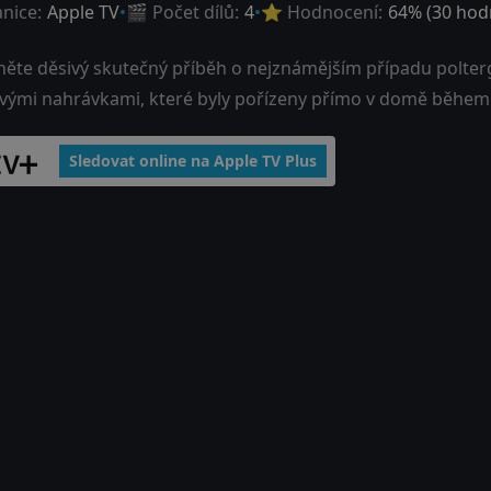
anice:
Apple TV
🎬 Počet dílů:
4
⭐ Hodnocení:
64
% (
30
hodn
něte děsivý skutečný příběh o nejznámějším případu polter
vými nahrávkami, které byly pořízeny přímo v domě během 
Sledovat online na Apple TV Plus