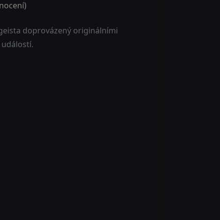
ocení)
geista doprovázený originálními
událostí.