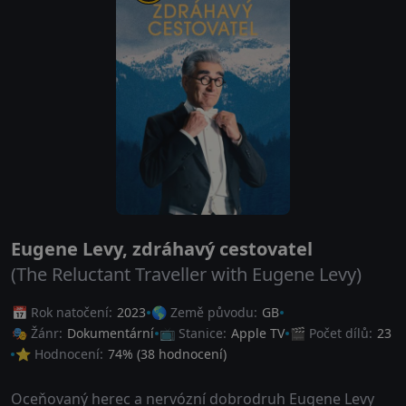
Eugene Levy, zdráhavý cestovatel
(The Reluctant Traveller with Eugene Levy)
📅 Rok natočení:
2023
🌎 Země původu:
GB
🎭 Žánr:
Dokumentární
📺 Stanice:
Apple TV
🎬 Počet dílů:
23
⭐ Hodnocení:
74
% (
38
hodnocení)
Oceňovaný herec a nervózní dobrodruh Eugene Levy