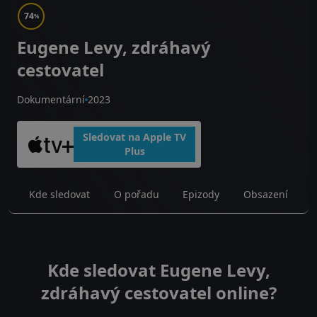
74
%
Eugene Levy, zdráhavý
cestovatel
Dokumentární
2023
Sledovat na Apple TV
Plus
Kde sledovat
O pořadu
Epizody
Obsazení
Kde sledovat Eugene Levy,
zdráhavý cestovatel online?