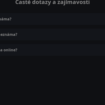
Časté dotazy a zajímavosti
známa?
 neznáma?
a online?