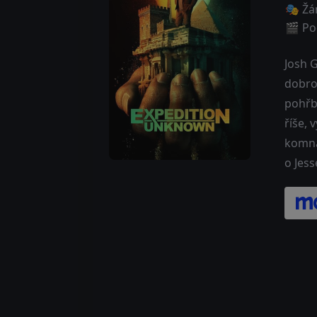
🎭 Žá
🎬 Poč
Josh G
dobro
pohřb
říše,
komnat
o Jess