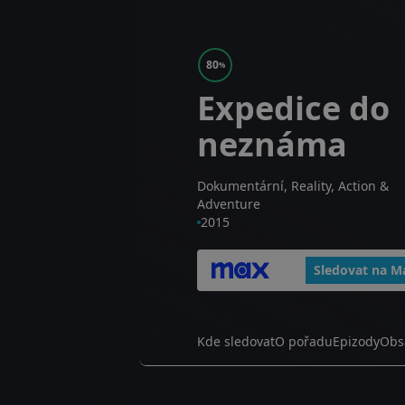
80
%
Expedice do
neznáma
Dokumentární, Reality, Action &
Adventure
2015
Sledovat na M
Kde sledovat
O pořadu
Epizody
Obs