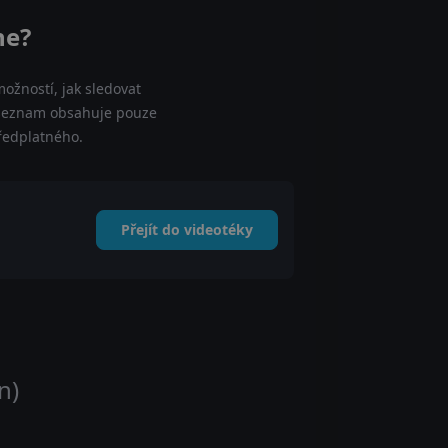
ne?
ožností, jak sledovat
š seznam obsahuje pouze
předplatného.
Přejít do videotéky
n)