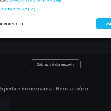
lužeb.
Zásady ochrany osobních údajů
CHNY PARTNERY
(51) →
ODROBNOSTI
VŠ
Zobrazit další epizody
xpedice do neznáma - Herci a tvůrci