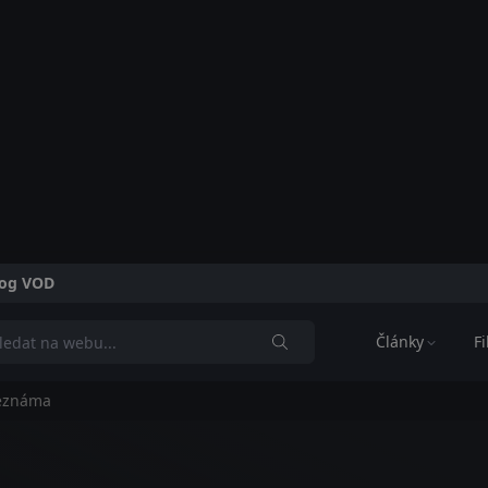
alog VOD
Články
F
neznáma