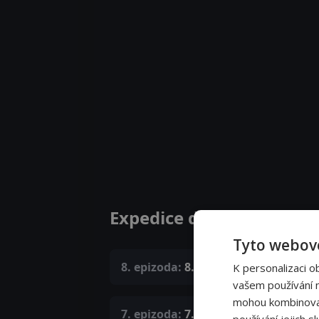
Expedice do neznáma ep
Tyto webové
8. epizoda:
8. epizoda
K personalizaci o
vašem používání na
mohou kombinovat 
7. epizoda:
7. epizoda