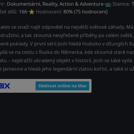
nr:
Dokumentární
,
Reality
,
Action & Adventure
📺 Stanice:
T
et dílů:
166
⭐ Hodnocení:
80
% (
75
hodnocení)
ates se snaží najít odpovědi na největší světové záhady. Má 
družství, a tak zkoumá nevyřešené příběhy po celém světě
ené poklady. V první sérii Josh hledá hluboko v džunglíc
 vydá se na cestu z Ruska do Německa, kde zkoumá staré nac
u – nejdražší ukradený objekt v historii. Josh se také vyd
e Jamesovi a hledá jeho legendární zlatou kořist, a také si u
Sledovat online na Max