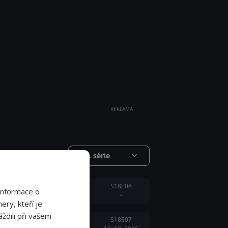
REKLAMA
18. série
S18E08
Informace o
-
ery, kteří je
ždili při vašem
S18E07