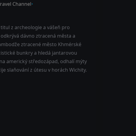
ravel Channel
titul z archeologie a vášeň pro
, odkrývá dávno ztracená města a
h Kambodže ztracené město Khmérské
istické bunkry a hledá jantarovou
á na americký středozápad, odhalí mýty
žije slaňování z útesu v horách Wichity.