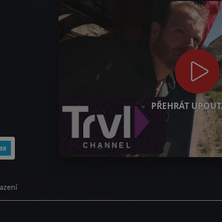
PŘEHRÁT UPOUT
ax
azení