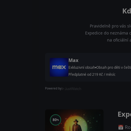
Kd
Pravidelně pro vás s
Expedice do neznáma on
na oficiální
Max
Exkluzivní obsah
Obsah pro děti v češt
Předplatné od 219 Kč / měsíc
Powered by
Exp
80
%
📅 Ro