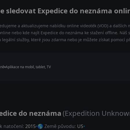
e sledovat Expedice do neznáma onli
ledujeme a aktualizujeme nabídku online videoték (VOD) a dalších m
line nebo kde najít Expedice do neznáma ke stažení offline. Ná
 a legální služby, které jsou zdarma nebo je můžete získat pomocí 
ině
Aplikace na mobil, tablet, TV
edice do neznáma
(Expedition Unknow
k natočení:
2015
🌎 Země původu:
US