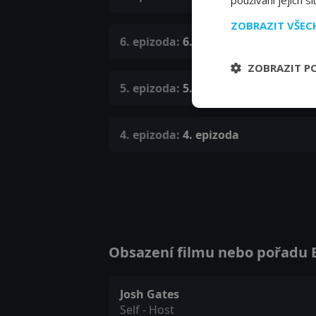
používání jejich s
ZOBRAZIT VŠE
6. epizoda:
6. epizoda
ZOBRAZIT P
5. epizoda:
5. epizoda
4. epizoda:
4. epizoda
Obsazení filmu nebo pořadu E
Josh Gates
Self - Host