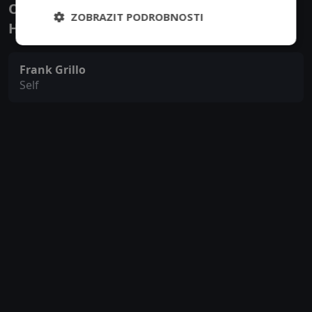
Obsazení filmu nebo pořadu Fightworld -
ZOBRAZIT PODROBNOSTI
Herci a tvůrci
Frank Grillo
Self