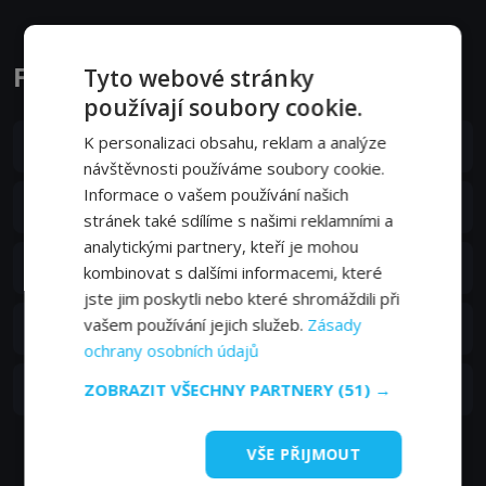
Fightworld epizody
Tyto webové stránky
používají soubory cookie.
S01E05
K personalizaci obsahu, reklam a analýze
5. epizoda:
5. epizoda
12. 10. 2018
návštěvnosti používáme soubory cookie.
Informace o vašem používání našich
S01E04
4. epizoda:
4. epizoda
12. 10. 2018
stránek také sdílíme s našimi reklamními a
analytickými partnery, kteří je mohou
S01E03
3. epizoda:
3. epizoda
kombinovat s dalšími informacemi, které
12. 10. 2018
jste jim poskytli nebo které shromáždili při
S01E02
vašem používání jejich služeb.
Zásady
2. epizoda:
2. epizoda
12. 10. 2018
ochrany osobních údajů
S01E01
1. epizoda:
ZOBRAZIT VŠECHNY PARTNERY
1. epizoda
(51) →
12. 10. 2018
VŠE PŘIJMOUT