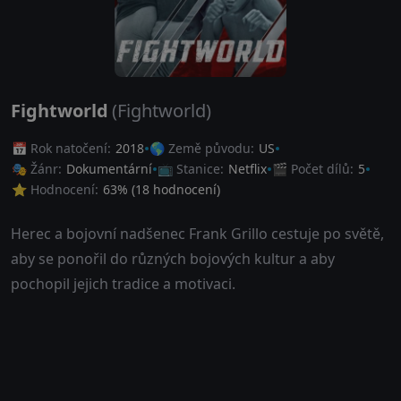
Fightworld
(Fightworld)
📅 Rok natočení:
2018
🌎 Země původu:
US
🎭 Žánr:
Dokumentární
📺 Stanice:
Netflix
🎬 Počet dílů:
5
⭐ Hodnocení:
63
% (
18
hodnocení)
Herec a bojovní nadšenec Frank Grillo cestuje po světě,
aby se ponořil do různých bojových kultur a aby
pochopil jejich tradice a motivaci.