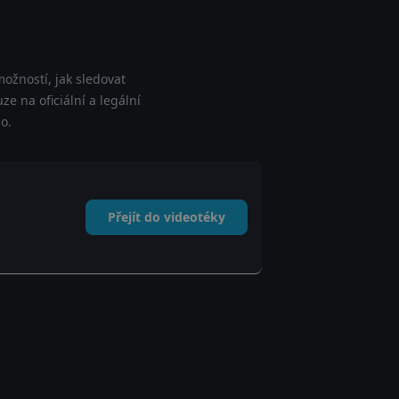
ožností, jak sledovat
e na oficiální a legální
o.
Přejít do videotéky