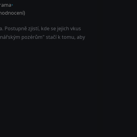
rama
hodnocení)
 Postupně zjistí, kde se jejich vkus
kulinářským pozérům" stačí k tomu, aby