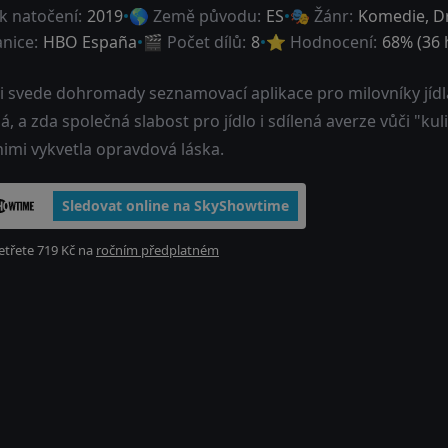
k natočení:
2019
🌎 Země původu:
ES
🎭 Žánr:
Komedie
,
D
anice:
HBO España
🎬 Počet dílů:
8
⭐ Hodnocení:
68
% (
36
i svede dohromady seznamovací aplikace pro milovníky jídla.
á, a zda společná slabost pro jídlo i sdílená averze vůči "
nimi vykvetla opravdová láska.
Sledovat online na SkyShowtime
třete 719 Kč na
ročním předplatném