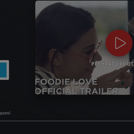
PŘEHRÁT UPOUT
azení