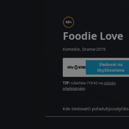
68
%
Foodie Love
Komedie, Drama
2019
Sledovat na
SkyShowtime
TIP:
Ušetřete 719 Kč na
ročním
předplatném
Kde sledovat
O pořadu
Epizody
Obs