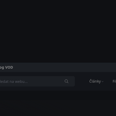
alog VOD
Články
F