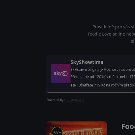
Pravidelně pro vás s
Foodie Love online nebo
s
SkyShowtime
Exkluzivní originály
Možnost stažení ob
Předplatné od 120 Kč / měsíc nebo 179
TIP:
Ušetřete 719 Kč na
ročním předp
Powered by
Foo
68
%