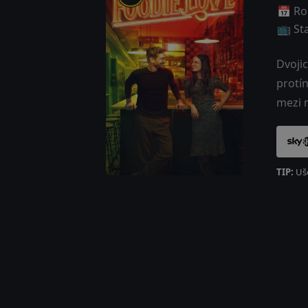
📅 Ro
📺 St
Dvojic
protín
mezi 
TIP:
Uše