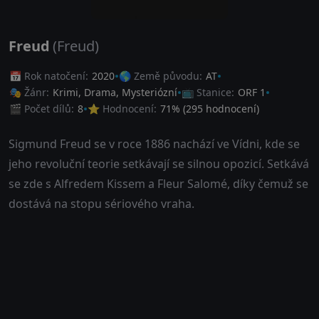
Freud
(Freud)
📅 Rok natočení:
2020
🌎 Země původu:
AT
🎭 Žánr:
Krimi
,
Drama
,
Mysteriózní
📺 Stanice:
ORF 1
🎬 Počet dílů:
8
⭐ Hodnocení:
71
% (
295
hodnocení)
Sigmund Freud se v roce 1886 nachází ve Vídni, kde se
jeho revoluční teorie setkávají se silnou opozicí. Setkává
se zde s Alfredem Kissem a Fleur Salomé, díky čemuž se
dostává na stopu sériového vraha.