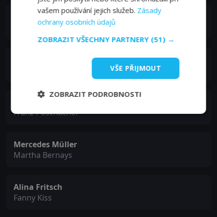
vašem používání jejich služeb.
Zásady
Anja Kling
ochrany osobních údajů
Gräfin Sophia
ZOBRAZIT VŠECHNY PARTNERY
(51) →
Philipp Hochmair
VŠE PŘIJMOUT
Graf Viktor Szápáry
ZOBRAZIT PODROBNOSTI
Christoph Krutzler
Franz Poschacher
Mercedes Müller
Martha Bernays
Alina Fritsch
Fanny Kiss