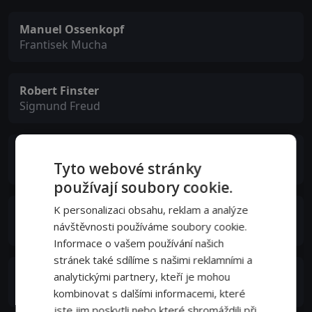
Manuel Ossenkopf
Frantisek Mucha
Robert Finster
Sigmund Freud
Georg Friedrich
Tyto webové stránky
Alfred Kiss
používají soubory cookie.
K personalizaci obsahu, reklam a analýze
Ella Rumpf
návštěvnosti používáme soubory cookie.
Fleur Salomé
Informace o vašem používání našich
stránek také sdílíme s našimi reklamními a
Brigitte Kren
analytickými partnery, kteří je mohou
Lenore
kombinovat s dalšími informacemi, které
jste jim poskytli nebo které shromáždili při