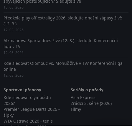
zbývajících postupujících? Sledujte živě
13. 03. 2026
Předkola play off extraligy 2026: sledujte dnešní zápasy živě
(12. 3.)
12. 03. 2026
Alkmaar vs. Sparta dnes živě (12. 3.): sledujte Konferenční
ligu v TV
12. 03. 2026
Kde sledovat Olomouc vs. Mohuč živě v TV? Konferenční liga
online
12. 03. 2026
Sportovní přenosy
Seriály a pořady
Kde sledovat olympiádu
Asia Express
2026?
Zrádci 3. série (2026)
Premier League Darts 2026 -
Filmy
šipky
WTA Ostrava 2026 - tenis
Australian Open 2026
Zavřít reklamu