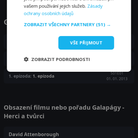
vašem používání jejich služeb.
Zásady
ochrany osobních údajů
Galapágy epizody
ZOBRAZIT VŠECHNY PARTNERY
(51) →
S01E03
3. epizoda:
3. epizoda
VŠE PŘIJMOUT
12. 01. 2013
S01E02
2. epizoda:
2. epizoda
ZOBRAZIT PODROBNOSTI
05. 01. 2013
S01E01
1. epizoda:
1. epizoda
01. 01. 2013
Obsazení filmu nebo pořadu Galapágy -
Herci a tvůrci
David Attenborough