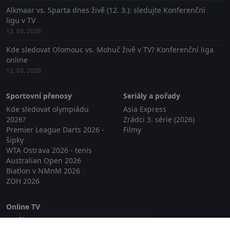
Alkmaar vs. Sparta dnes živě (12. 3.): sledujte Konferenční
ligu v TV
12. 03. 2026
Kde sledovat Olomouc vs. Mohuč živě v TV? Konferenční liga
online
12. 03. 2026
Sportovní přenosy
Seriály a pořady
Kde sledovat olympiádu
Asia Express
2026?
Zrádci 3. série (2026)
Premier League Darts 2026 -
Filmy
šipky
WTA Ostrava 2026 - tenis
Australian Open 2026
Biatlon v NMnM 2026
ZOH 2026
Online TV
Lepší.TV
Zavřít reklamu