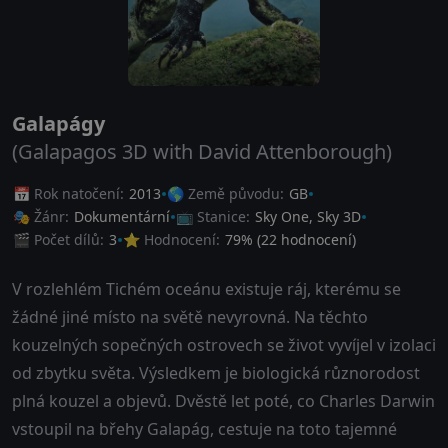
Galapágy
(Galapagos 3D with David Attenborough)
📅 Rok natočení:
2013
🌎 Země původu:
GB
🎭 Žánr:
Dokumentární
📺 Stanice:
Sky One, Sky 3D
🎬 Počet dílů:
3
⭐ Hodnocení:
79
% (
22
hodnocení)
V rozlehlém Tichém oceánu existuje ráj, kterému se
žádné jiné místo na světě nevyrovná. Na těchto
kouzelných sopečných ostrovech se život vyvíjel v izolaci
od zbytku světa. Výsledkem je biologická různorodost
plná kouzel a objevů. Dvěstě let poté, co Charles Darwin
vstoupil na břehy Galapág, cestuje na toto tajemné