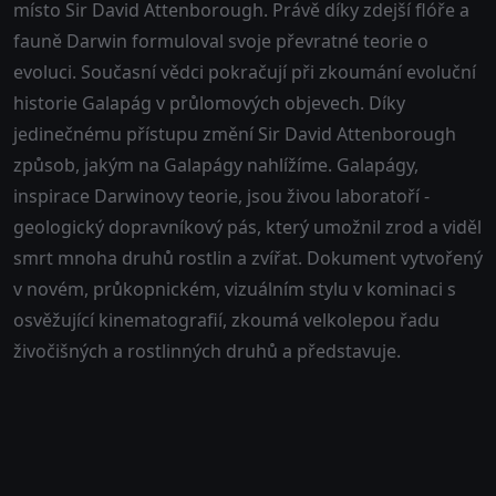
místo Sir David Attenborough. Právě díky zdejší flóře a
fauně Darwin formuloval svoje převratné teorie o
evoluci. Současní vědci pokračují při zkoumání evoluční
historie Galapág v průlomových objevech. Díky
jedinečnému přístupu změní Sir David Attenborough
způsob, jakým na Galapágy nahlížíme. Galapágy,
inspirace Darwinovy teorie, jsou živou laboratoří -
geologický dopravníkový pás, který umožnil zrod a viděl
smrt mnoha druhů rostlin a zvířat. Dokument vytvořený
v novém, průkopnickém, vizuálním stylu v kominaci s
osvěžující kinematografií, zkoumá velkolepou řadu
živočišných a rostlinných druhů a představuje.