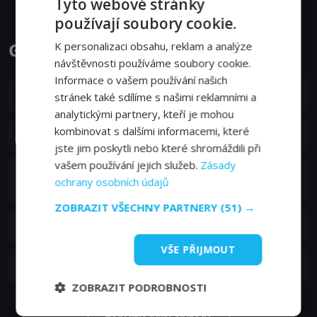
Tyto webové stránky
používají soubory cookie.
Generálové epizody
K personalizaci obsahu, reklam a analýze
návštěvnosti používáme soubory cookie.
Informace o vašem používání našich
S01E06
6. epizoda:
Od normalizace k normalitě
stránek také sdílíme s našimi reklamními a
10. 03. 2021
analytickými partnery, kteří je mohou
S01E05
kombinovat s dalšími informacemi, které
5. epizoda:
Pořádek si už uděláte sami
03. 03. 2021
jste jim poskytli nebo které shromáždili při
vašem používání jejich služeb.
Zásady
4. epizoda:
Z maršála vězeň, z vojína
S01E04
ochrany osobních údajů
generál
24. 02. 2021
ZOBRAZIT VŠECHNY PARTNERY
(51) →
S01E03
3. epizoda:
Je jedno, kde poteče krev
17. 02. 2021
VŠE PŘIJMOUT
S01E02
2. epizoda:
Rozkaz není román
10. 02. 2021
ZOBRAZIT PODROBNOSTI
Zobrazit další epizody