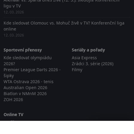
ligu v TV
12. 03. 2026
Kde sledovat Olomouc vs. Mohuč živě v TV? Konferenční liga
online
12. 03. 2026
Sportovní přenosy
Seriály a pořady
Kde sledovat olympiádu
Asia Express
2026?
Zrádci 3. série (2026)
Premier League Darts 2026 -
Filmy
šipky
WTA Ostrava 2026 - tenis
Australian Open 2026
Biatlon v NMnM 2026
ZOH 2026
Online TV
Lepší.TV
Zavřít reklamu
SledovaniTV