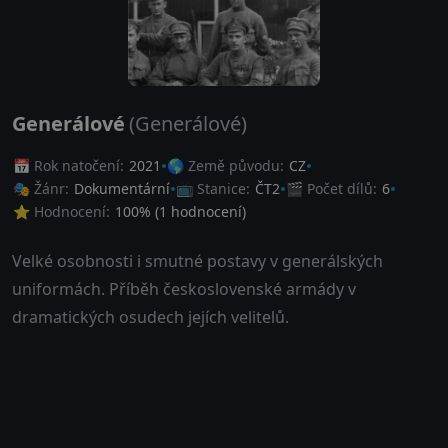
Generálové
(Generálové)
📅 Rok natočení:
2021
🌎 Země původu:
CZ
🎭 Žánr:
Dokumentární
📺 Stanice:
ČT2
🎬 Počet dílů:
6
⭐ Hodnocení:
100
% (
1
hodnocení)
Velké osobnosti i smutné postavy v generálských
uniformách. Příběh československé armády v
dramatických osudech jejích velitelů.