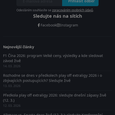
Přihlásit odběr
Odesláním souhlasíte se
zpracováním osobních údajů
.
Sledujte nás na sítích
Facebook
Instagram
Nejnovější články
F1 Čína 2026: program Velké ceny, výsledky a kde sledovat
závod živě
14. 03. 2026
Rozhodne se dnes v předkolech play off extraligy 2026 i o
zbývajících postupujících? Sledujte živě
13. 03. 2026
Předkola play off extraligy 2026: sledujte dnešní zápasy živě
(12. 3.)
12. 03. 2026
Alkmaar vs. Sparta dnes živě (12. 3.): sledujte Konferenční