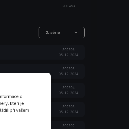
REKLAMA
2. série
S02E06
05. 12. 2024
S02E05
05. 12. 2024
S02E04
05. 12. 2024
Informace o
ery, kteří je
S02E03
ždili při vašem
05. 12. 2024
S02E02