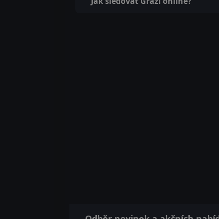
Jak sledovat Grázl online?
Odběr novinek a akčních nabí