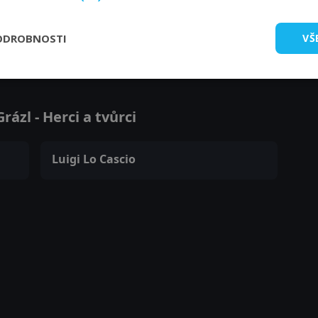
ODROBNOSTI
VŠ
Zobrazit další epizody
ázl - Herci a tvůrci
Luigi Lo Cascio