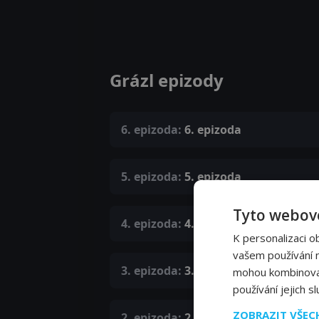
Grázl epizody
6. epizoda:
6. epizoda
5. epizoda:
5. epizoda
Tyto webové
4. epizoda:
4. epizoda
K personalizaci o
vašem používání na
3. epizoda:
3. epizoda
mohou kombinovat 
používání jejich s
ZOBRAZIT VŠE
2. epizoda:
2. epizoda