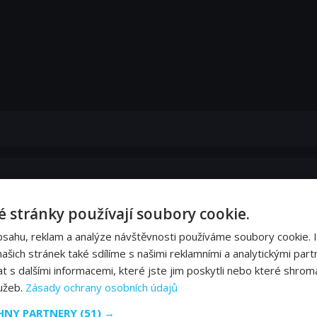
 stránky používají soubory cookie.
bsahu, reklam a analýze návštěvnosti používáme soubory cookie. 
šich stránek také sdílíme s našimi reklamními a analytickými partn
s dalšími informacemi, které jste jim poskytli nebo které shromá
lužeb.
Zásady ochrany osobních údajů
CHNY PARTNERY
(51) →