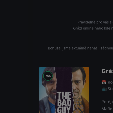
Pravidelně pro vás s
Grázl online nebo kde na
Bohužel jsme aktuálně nenašli žádnou 
Grá
75
%
📅 Ro
📺 St
Poté, 
Mafie 