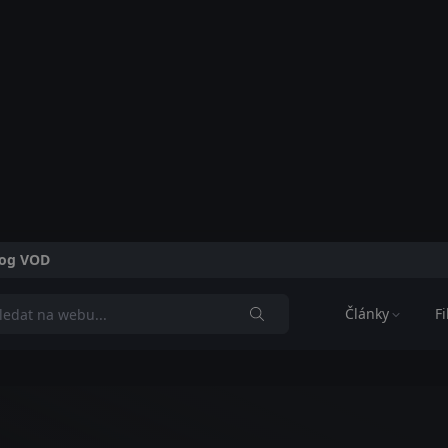
alog VOD
Články
F