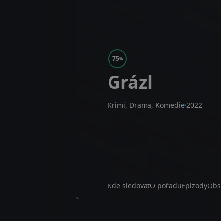
75
%
Grázl
Krimi, Drama, Komedie
2022
Kde sledovat
O pořadu
Epizody
Obs