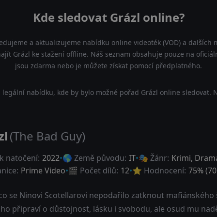
Kde sledovat Grázl online?
ledujeme a aktualizujeme nabídku online videoték (VOD) a dalších m
jít Grázl ke stažení offline. Náš seznam obsahuje pouze na oficiáln
jsou zdarma nebo je můžete získat pomocí předplatného.
legální nabídku, kde by bylo možné pořad Grázl online sledovat. 
zl
(The Bad Guy)
k natočení:
2022
🌎 Země původu:
IT
🎭 Žánr:
Krimi
,
Dram
anice:
Prime Video
🎬 Počet dílů:
12
⭐ Hodnocení:
75
% (
70
co se Ninovi Scotellarovi nepodařilo zatknout mafiánského š
ho připraví o důstojnost, lásku i svobodu, ale osud mu nadělí