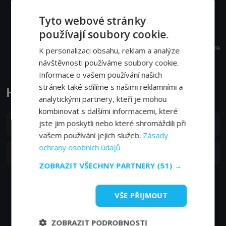
Tyto webové stránky
používají soubory cookie.
REKLAMA
K personalizaci obsahu, reklam a analýze
návštěvnosti používáme soubory cookie.
Informace o vašem používání našich
stránek také sdílíme s našimi reklamními a
Hitlerova mládež epizody
analytickými partnery, kteří je mohou
kombinovat s dalšími informacemi, které
S01E02
jste jim poskytli nebo které shromáždili při
2. epizoda:
2. epizoda
02. 05. 2018
vašem používání jejich služeb.
Zásady
ochrany osobních údajů
S01E01
1. epizoda:
1. epizoda
01. 05. 2018
ZOBRAZIT VŠECHNY PARTNERY
(51) →
VŠE PŘIJMOUT
ZOBRAZIT PODROBNOSTI