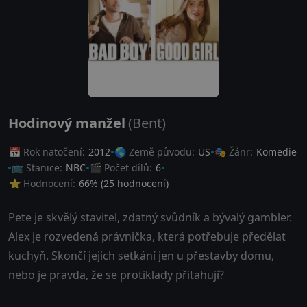
Hodinový manžel
(Bent)
📅 Rok natočení:
2012
🌎 Země původu:
US
🎭 Žánr:
Komedie
📺 Stanice:
NBC
🎬 Počet dílů:
6
⭐ Hodnocení:
66
% (
25
hodnocení)
Pete je skvělý stavitel, zdatný svůdník a bývalý gambler.
Alex je rozvedená právnička, která potřebuje předělat
kuchyň. Skončí jejich setkání jen u přestavby domu,
nebo je pravda, že se protiklady přitahují?