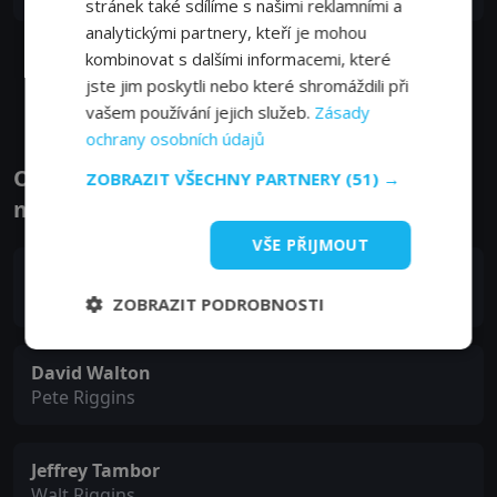
stránek také sdílíme s našimi reklamními a
21. 03. 2012
analytickými partnery, kteří je mohou
kombinovat s dalšími informacemi, které
Zobrazit další epizody
jste jim poskytli nebo které shromáždili při
vašem používání jejich služeb.
Zásady
ochrany osobních údajů
Obsazení filmu nebo pořadu Hodinový
ZOBRAZIT VŠECHNY PARTNERY
(51) →
manžel - Herci a tvůrci
VŠE PŘIJMOUT
Amanda Peet
Alex Meyers
ZOBRAZIT PODROBNOSTI
David Walton
Pete Riggins
Jeffrey Tambor
Walt Riggins