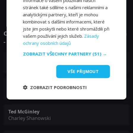
Informace o vašem používání našich
Zobrazit další epizody
stránek také sdílíme s našimi reklamními a
analytickými partnery, kteří je mohou
kombinovat s dalšími informacemi, které
jste jim poskytli nebo které shromáždili při
Obsazení filmu nebo pořadu Hope & Faith
vašem používání jejich služeb.
Zásady
- Herci a tvůrci
ochrany osobních údajů
ZOBRAZIT VŠECHNY PARTNERY
(51) →
Faith Ford
Hope Shanowski
VŠE PŘIJMOUT
Kelly Ripa
ZOBRAZIT PODROBNOSTI
Faith Fairfield
Ted McGinley
Charley Shanowski