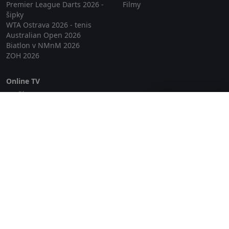
Premier League Darts 2026 -
Filmy
šipky
WTA Ostrava 2026 - tenis
Australian Open 2026
Biatlon v NMnM 2026
ZOH 2026
Online TV
Lepší.TV
Zavřít reklamu
SledovaniTV
Skylink Live TV
Telly
NejPřipojení TV
Poda
Sportovní přenosy
GDPR
Zásady cookies
Redakce
O projektu Zkouknout.cz
Obchodní podmínky
Etický kodex
Kontakt
Copyright © 2026 zkouknout.cz