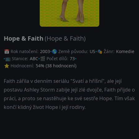
Hope & Faith
(Hope & Faith)
📅 Rok natočení:
2003
🌎 Země původu:
US
🎭 Žánr:
Komedie
📺 Stanice:
ABC
🎬 Počet dílů:
73
⭐ Hodnocení:
54
% (
38
hodnocení)
Faith zářila v denním seriálu "Svatí a hříšní", ale její
postavu Ashley Storm zabije její zlé dvojče, Faith přijde o
práci, a proto se nastěhuje ke své sestře Hope. Tím však
končí klidný život Hope i její rodiny.