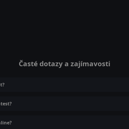
Časté dotazy a zajímavosti
t?
atest?
nline?