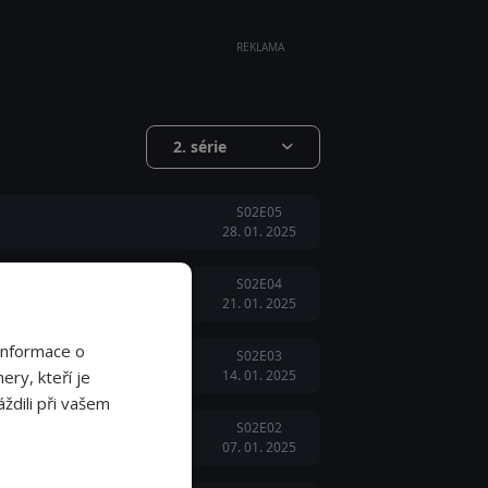
REKLAMA
2. série
S02E05
28. 01. 2025
S02E04
21. 01. 2025
Informace o
S02E03
ery, kteří je
14. 01. 2025
ždili při vašem
S02E02
07. 01. 2025