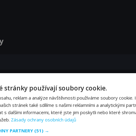
y
 stránky používají soubory cookie.
bsahu, reklam a analýze návštěvnosti používáme soubory cookie. 
šich stránek také sdílíme s našimi reklamními a analytickými partn
s dalšími informacemi, které jste jim poskytli nebo které shromá
lužeb.
Zásady ochrany osobních údajů
CHNY PARTNERY
(51) →