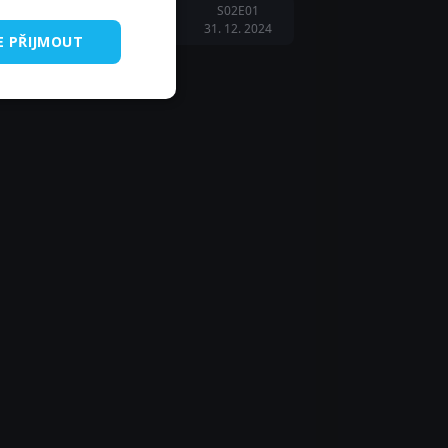
S02E01
31. 12. 2024
E PŘIJMOUT