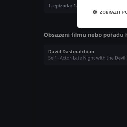
1. epizoda:
1. epizoda
ZOBRAZIT P
Obsazení filmu nebo pořadu Ho
David Dastmalchian
Self - Actor, Late Night with the Devil