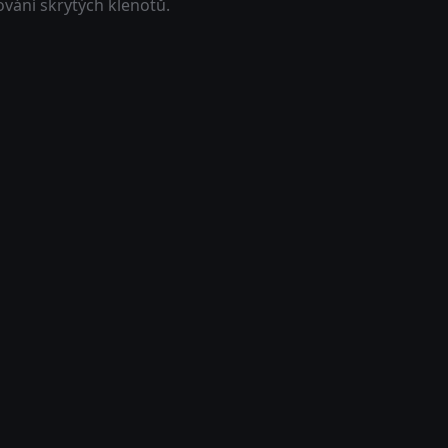
ování skrytých klenotů.