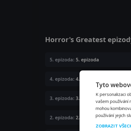
Horror's Greatest epizod
5. epizoda:
5. epizoda
4. epizoda:
4. epizoda
Tyto webové
K personalizaci o
3. epizoda:
3. epizoda
vašem používání na
mohou kombinovat 
používání jejich s
2. epizoda:
2. epizoda
ZOBRAZIT VŠE