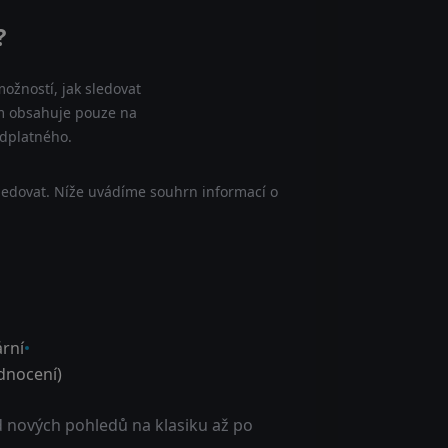
?
ožností, jak sledovat
nam obsahuje pouze na
edplatného.
ledovat. Níže uvádíme souhrn informací o
rní
nocení)
d nových pohledů na klasiku až po