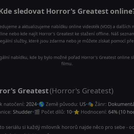
Kde sledovat Horror's Greatest online
ledujeme a aktualizujeme nabídku online videoték (VOD) a dalších m
line nebo kde najít Horror's Greatest ke stažení offline. Náš sez
a legální služby, které jsou zdarma nebo je můžete získat pomocí př
gální nabídku, kde by bylo možné pořad Horror's Greatest online s
filmu.
ror's Greatest
(Horror's Greatest)
k natočení:
2024
🌎 Země původu:
US
🎭 Žánr:
Dokumentá
anice:
Shudder
🎬 Počet dílů:
10
⭐ Hodnocení:
64
% (
10
hod
to seriálu si každý milovník hororů najde něco pro sebe - o