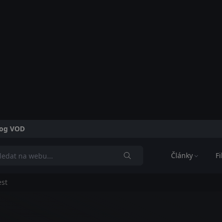
alog VOD
Články
F
est