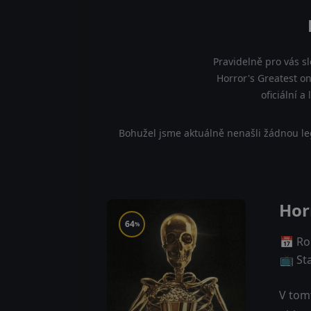
Pravidelně pro vás s
Horror's Greatest on
oficiální 
Bohužel jsme aktuálně nenašli žádnou le
Hor
64
%
📅 Ro
📺 St
V tom