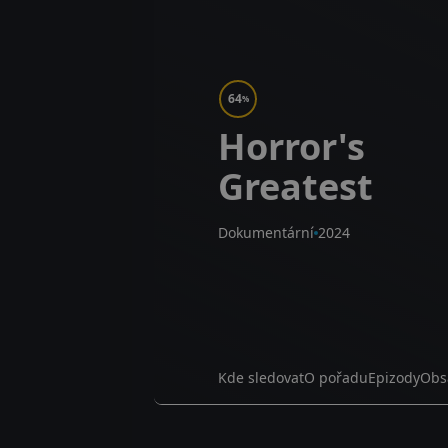
64
%
Horror's
Greatest
Dokumentární
2024
Kde sledovat
O pořadu
Epizody
Obs