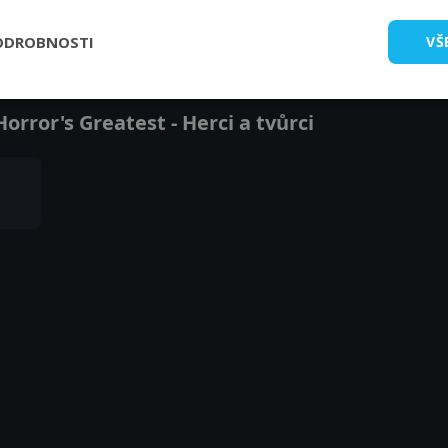
ODROBNOSTI
VŠ
rror's Greatest - Herci a tvůrci